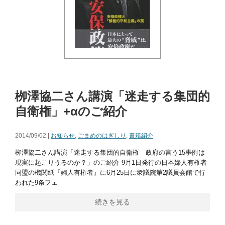
栁澤協二さん講演「迷走する集団的
自衛権」+αのご紹介
2014/09/02 |
お知らせ
,
ごまめのはぎしり
,
書籍紹介
栁澤協二さん講演「迷走する集団的自衛権 政府の言う15事例は
現実に起こりうるのか？」のご紹介 9月1日発行の日本婦人有権者
同盟の機関紙『婦人有権者』に6月25日に衆議院第2議員会館で行
われた9条フェ
続きを見る