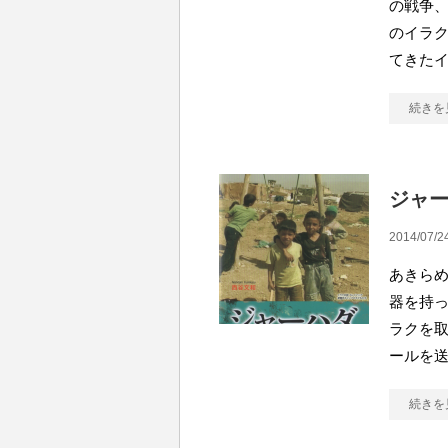
の戦争、
のイラ
てきた
続きを
ジャー
2014/07/2
あきらめ
器を持
ラクを取
ールを
続きを