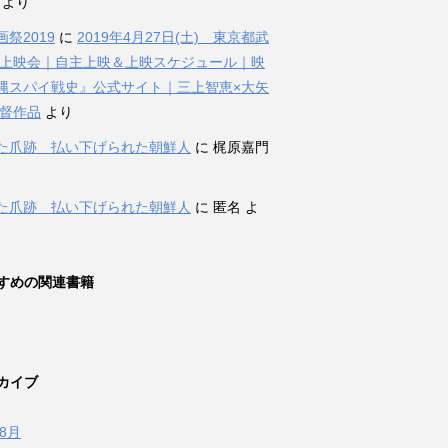
i より
祭2019
に
2019年4月27日(土) 東京都武
 上映会｜自主上映＆上映スケジュール｜映
縄スパイ戦史』公式サイト｜三上智恵×大矢
監督作品
より
た爪跡 払い下げられた朝鮮人
に 梶原嘉門
た爪跡 払い下げられた朝鮮人
に 匿名 よ
すめの関連書籍
カイブ
年8月