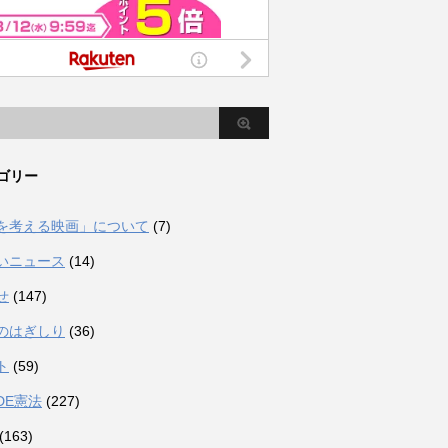
ゴリー
を考える映画」について
(7)
いニュース
(14)
せ
(147)
のはぎしり
(36)
ト
(59)
DE憲法
(227)
(163)