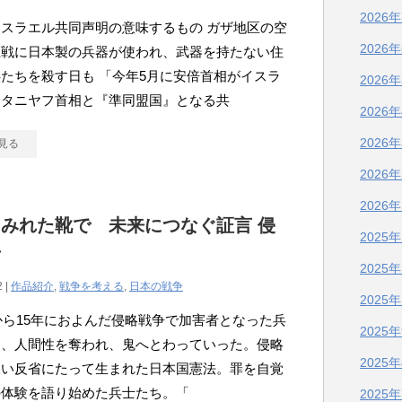
2026
スラエル共同声明の意味するもの ガザ地区の空
2026
上戦に日本製の兵器が使われ、武器を持たない住
たちを殺す日も 「今年5月に安倍首相がイスラ
2026
ネタニヤフ首相と『準同盟国』となる共
2026
2026
見る
2026
2026
みれた靴で 未来につなぐ証言 侵
2025
争
2025
2 |
作品紹介
,
戦争を考える
,
日本の戦争
2025
年から15年におよんだ侵略戦争で加害者となった兵
2025
は、人間性を奪われ、鬼へとわっていった。侵略
2025
深い反省にたって生まれた日本国憲法。罪を自覚
の体験を語り始めた兵士たち。「
2025