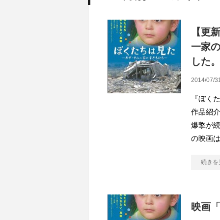
【更新
一家
した
2014/07/3
『ぼくた
作品紹介
爆撃が
の映画は
続きを
映画