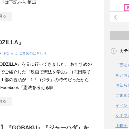
ドは下記から 第13
見る
ZILLA』
カテ
6 |
お知らせ
,
ごまめのはぎしり
ODZILLA』を見に行ってきました。 おすすめの
「憲法
書でご紹介した『映画で憲法を学ぶ』（志田陽子
あとお
１部の冒頭が 1『ゴジラ』の時代だったから
お知ら
Facebook「憲法を考える映
ごまめ
見る
イベン
シネマ
上映会
】『GOBAKU』『ジャーハダ』を