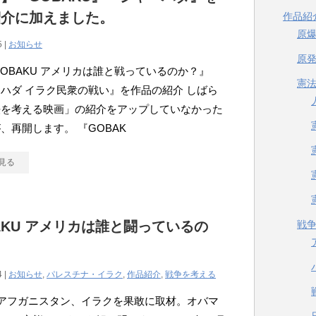
紹介に加えました。
作品紹
原
5 |
お知らせ
原
GOBAKU アメリカは誰と戦っているのか？』
憲
ハダ イラク民衆の戦い』を作品の紹介 しばら
法を考える映画」の紹介をアップしていなかった
、再開します。 『GOBAK
見る
AKU アメリカは誰と闘っているの
戦
4 |
お知らせ
,
パレスチナ・イラク
,
作品紹介
,
戦争を考える
のアフガニスタン、イラクを果敢に取材。オバマ