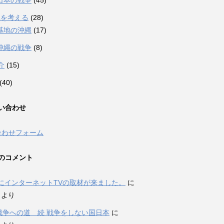
日本の戦争
(45)
縄を考える
(28)
基地の沖縄
(17)
沖縄の戦争
(8)
介
(15)
(40)
い合わせ
合わせフォーム
のコメント
にインターネットTVの取材が来ました。
に
i より
P戦争への道 続 戦争をしない国日本
に