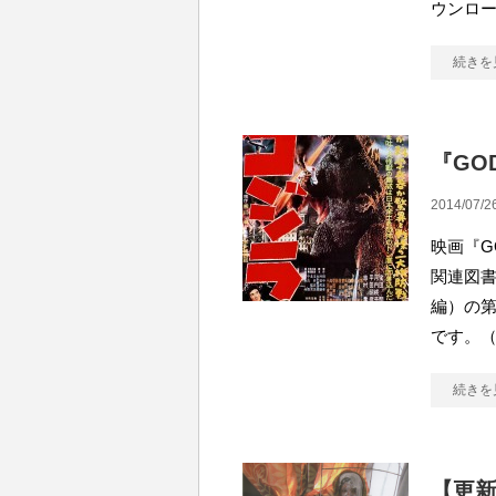
ウンロー
続きを
『GOD
2014/07/2
映画『G
関連図
編）の第
です。（
続きを
【更新