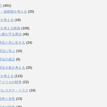
介
(401)
爆・放射能を考える
(20)
発を考える
(18)
法を考える映画
(109)
人権を守る憲法
(48)
憲法と共に生きる
(24)
憲法に学ぶ
(10)
憲法の成立
(6)
憲法９条を考える
(25)
争を考える
(115)
アメリカの戦争
(22)
パレスチナ・イラク
(18)
戦争と女性
(13)