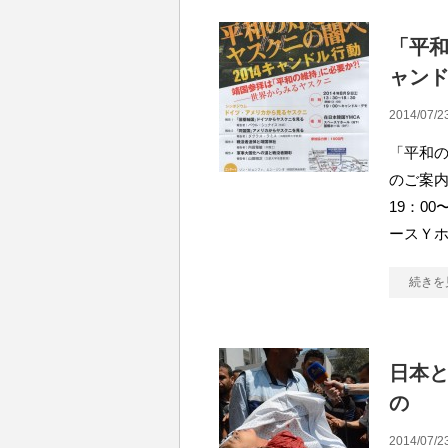
「平和
ャン
2014/07/2
「平和の
のご案内 
19：0
ースＹ
続きを
日本
の
2014/07/2