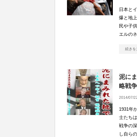
日本とイ
爆と地
民や子供
エルの
続きを
泥にま
略戦
2014/07/2
1931
士たち
戦争の
し自ら