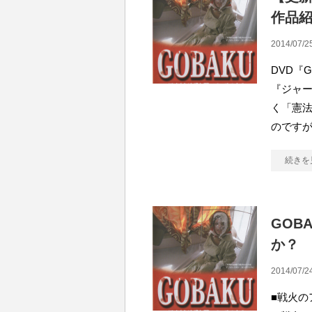
作品
2014/07/2
DVD『
『ジャー
く「憲
のですが
続きを
GOB
か？
2014/07/2
■戦火