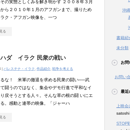
その実態としくみを解き明かす ２００８年３月
クから２０１０年１月のアフガンまで、撮りため
沖
イラク・アフガン映像を、一つ
見る
書籍紹
未分類
ハダ イラク 民衆の戦い
お問
4 |
パレスチナ・イラク
,
作品紹介
,
戦争を考える
お問い
るな！ 米軍の撤退を求める民衆の闘い──武
って闘うのではなく、集会やデモ行進で平和なイ
最近
り戻そうとする人々。そんな草の根の闘 いにエ
送る。感動と連帯の映像。「ジャーハ
上映会
satosh
見る
STO