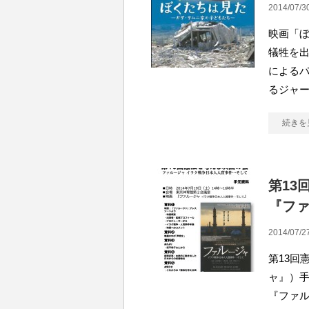
2014/07/3
映画「ぼ
犠牲を出
による
るジャー
続きを
第13
『フ
2014/07/2
第13回
ャ』）手
『ファル