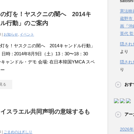
satosh
憲法映画
の灯を！ヤスクニの闇へ 2014キ
蔵野市
ドル行動」のご案内
画『沖
英代 
3 |
お知らせ
,
イベント
隠され
灯を！ヤスクニの闇へ 2014キャンドル行動」
より
日時 : 2014年8月9日（土）13：30〜18：30
0〜キャンドル・デモ 会場: 在日本韓国YMCA スペ
隠され
り
ホー
おす
見る
とイスラエル共同声明の意味するも
アー
2026
3 |
ごまめのはぎしり