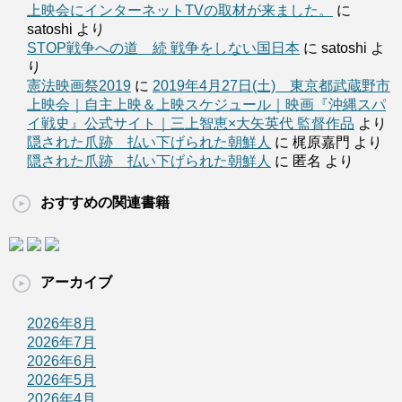
上映会にインターネットTVの取材が来ました。
に
satoshi より
STOP戦争への道 続 戦争をしない国日本
に satoshi よ
り
憲法映画祭2019
に
2019年4月27日(土) 東京都武蔵野市
上映会｜自主上映＆上映スケジュール｜映画『沖縄スパ
イ戦史』公式サイト｜三上智恵×大矢英代 監督作品
より
隠された爪跡 払い下げられた朝鮮人
に 梶原嘉門 より
隠された爪跡 払い下げられた朝鮮人
に 匿名 より
おすすめの関連書籍
アーカイブ
2026年8月
2026年7月
2026年6月
2026年5月
2026年4月