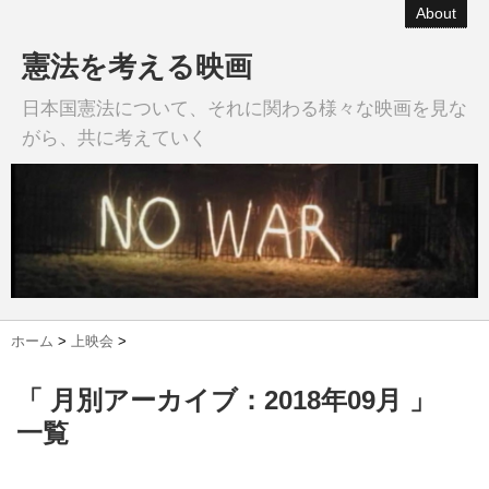
About
憲法を考える映画
日本国憲法について、それに関わる様々な映画を見な
がら、共に考えていく
ホーム
>
上映会
>
「 月別アーカイブ：2018年09月 」
一覧