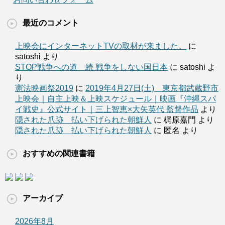
最近のコメント
上映会にインターネットTVの取材が来ました。
に
satoshi より
STOP戦争への道 続 戦争をしない国日本
に satoshi よ
り
憲法映画祭2019
に
2019年4月27日(土) 東京都武蔵野市
上映会｜自主上映＆上映スケジュール｜映画『沖縄スパ
イ戦史』公式サイト｜三上智恵×大矢英代 監督作品
より
隠された爪跡 払い下げられた朝鮮人
に 梶原嘉門 より
隠された爪跡 払い下げられた朝鮮人
に 匿名 より
おすすめの関連書籍
アーカイブ
2026年8月