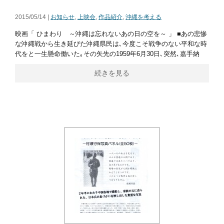
2015/05/14 |
お知らせ
,
上映会
,
作品紹介
,
沖縄を考える
映画「 ひまわり ～沖縄は忘れないあの日の空を～ 」 ■あの悲惨
な沖縄戦から生き延びた沖縄県民は､今度こそ戦争のない平和な時
代をと一生懸命働いた｡その矢先の1959年6月30日､突然､嘉手納
続きを見る