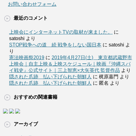
お問い合わせフォーム
最近のコメント
上映会にインターネットTVの取材が来ました。
に
satoshi より
STOP戦争への道 続 戦争をしない国日本
に satoshi よ
り
憲法映画祭2019
に
2019年4月27日(土) 東京都武蔵野市
上映会｜自主上映＆上映スケジュール｜映画『沖縄スパ
イ戦史』公式サイト｜三上智恵×大矢英代 監督作品
より
隠された爪跡 払い下げられた朝鮮人
に 梶原嘉門 より
隠された爪跡 払い下げられた朝鮮人
に 匿名 より
おすすめの関連書籍
アーカイブ