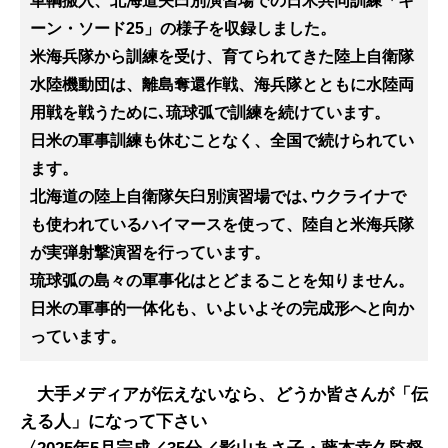
車輌搬入、北海道矢臼別演習場での日米共同訓練「キ
ーン・ソード
25
」の様子を収録しました。
米海兵隊から訓練を受け、育てられてきた陸上自衛隊
水陸機動団は、離島奪還作戦、海兵隊とともに水陸両
用戦を戦うために
､琉球弧で訓練を続けています。
日米の軍事訓練も休むことなく、全国で続けられてい
ます。
北海道の陸上自衛隊矢臼別演習場では
､
ウクライナで
も使われているハイマースを使って、陸自と米海兵隊
が実弾射撃演習を行っています。
琉球弧の島々の軍事化はとどまることを知りません。
日米の軍事的一体化も、いよいよその完成形へと向か
っています。
大手メディアが伝えないなら、どうか皆さんが「伝
える人」になって下さい