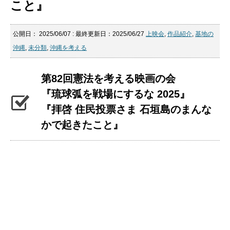
こと』
公開日：
2025/06/07
: 最終更新日：2025/06/27
上映会
,
作品紹介
,
基地の
沖縄
,
未分類
,
沖縄を考える
第82回憲法を考える映画の会
『琉球弧を戦場にするな 2025』
『拝啓 住民投票さま 石垣島のまんな
かで起きたこと』