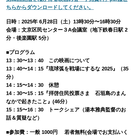
ちらからダウンロードしてください。
日時：2025
年
6
月
28
日
（
土
）13
時
30
分
〜16
時
30
分
会場：文京区民センター
３
A
会議室（地下鉄
春日駅
2
分・後楽園駅
5
分）
■
プログラム
13
：
30
〜13
：
40
この映画について
13
：
40〜14
：
15
『
琉球弧を戦場にするな
2025』
（
35
分）
14
：
15〜14
：
30
休憩
1
4
：
30
〜
15
：
15
『
拝啓
住民投票さま 石垣島のまん
なかで起きたこと
』
(46
分）
15
：
15〜16
：
30
トークシェア（湯本雅典監督のお
話＆質疑など）
■
参加費：
一般
1
000
円 若者
無料
(
会場
でお支払いく