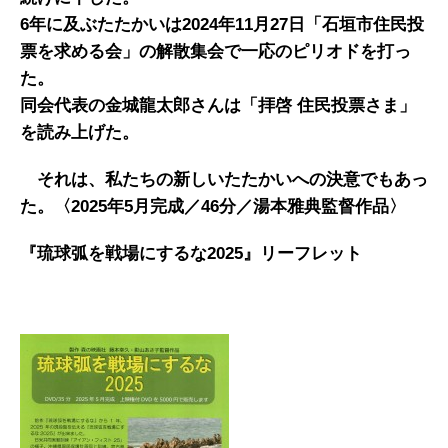
6
年に及ぶたたかいは
2024
年
11
月
27
日「石垣市住民投
票を求める会」の解散集会で一応のピリオドを打っ
た。
同会代表の金城龍太郎さんは「拝啓 住民投票さま」
を読み上げた。
それは、私たちの新しいたたかいへの決意でもあっ
た。〈
2025
年
5
月完成／
46
分／湯本雅典監督作品
〉
『琉球弧を戦場にするな2025』
リーフレット