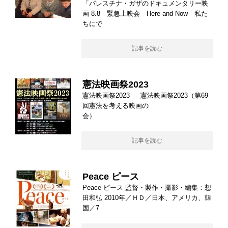
「パレスチナ・ガザのドキュメンタリー映
画 8.8 緊急上映会 Here and Now 私た
ちにで
記事を読む
憲法映画祭2023
憲法映画祭2023 憲法映画祭2023（第69
回憲法を考える映画の
会）
記事を読む
Peace ピース
Peace ピース 監督・製作・撮影・編集：想
田和弘 2010年／ＨＤ／日本、アメリカ、韓
国／7