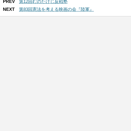
PREV
第12回むのたけじ反戦塾
NEXT
第83回憲法を考える映画の会『陸軍』