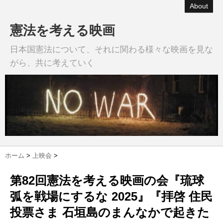
About
憲法を考える映画
日本国憲法について、それに関わる様々な映画を見な
がら、共に考えていく
ホーム
>
上映会
>
第82回憲法を考える映画の会『琉球
弧を戦場にするな 2025』『拝啓 住民
投票さま 石垣島のまんなかで起きた