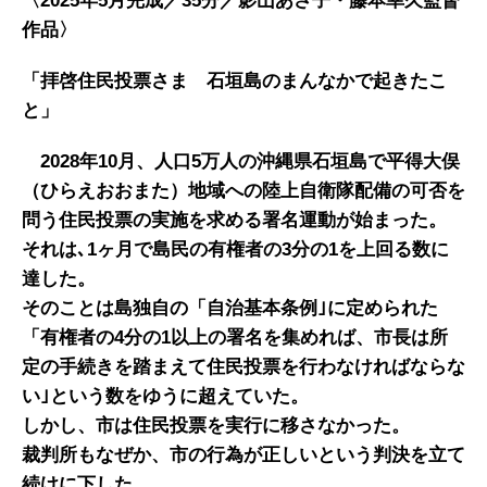
〈
2025
年
5
月完成／
35
分／影山あさ子・藤本幸久監督
作品
〉
「拝啓
住民投票
さま 石垣
島のまんなかで起きた
こ
と」
2028
年
10
月、人口
5
万人の沖縄県石垣島で平得大俣
（ひらえおおまた）地域への陸上自衛隊配備の可否を
問う住民投票の実施を求める署名運動が始まった。
それは
､1
ヶ月で島民の有権者の
3
分の
1
を上回る数に
達した。
そのことは島独自の「自治基本条例
｣
に定められた
「有権者の
4
分の
1
以上の署名を集めれば、市長は所
定の手続きを踏まえて住民投票を行わなければならな
い
｣
という数をゆうに超えていた。
しかし、
市は
住民投票を実行に移さなかった。
裁判所
もなぜ
か、市の行為が正しいという判決を立て
続けに下した。