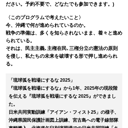
ださい
。予約
不要
で、どなたでも参加できます。
)
〈
このプログラムで考えたいこと
〉
今、沖縄で何が進められているのか。
戦争の準備は、多くを知らされないまま、着々と進め
られている。
それは、民主主義
､
主権在民
､
三権分立の憲法の原則
を侵し、私たちの未来を破壊する形で押し進められ
る。
「琉球弧を戦場にするな 2025」
『
琉球弧を戦場にする
な
』
から
1
年、
2025
年の現段階
を伝える
『
琉球弧を戦場にするな
2025』
ができまし
た。
日米共同実動訓練「アイアン・フィスト
25
」の様子、
沖縄県国民保護計画図上訓練、宮古島への電子線部隊