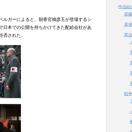
作品紹
原
ベルガーによると、朝香宮鳩彦王が登場するシ
原
で日本での公開を持ちかけてきた配給会社があ
憲
拒否された。
戦