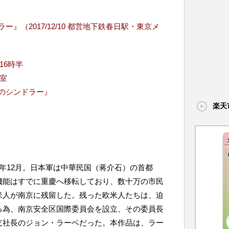
』（2017/12/10 都営地下鉄春日駅・東京メ
16時半
室
のシンドラー』
楽天
7年12月。日本軍は中華民国（蒋介石）の首都
機能はすでに重慶へ移転しており、数十万の市民
米人が南京に残留した。残った欧米人たちは、迫
る為、南京安全区国際委員会を設立、その委員長
支社長のジョン・ラーベだった。本作品は、ラー