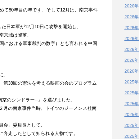
2026
始めて80年目の年です。そして12月は、南京事件
2026
した日本軍が12月10日に攻撃を開始し、
2026
て南京城は陥落、
2026
中国における軍事裁判の数字）とも言われる中国
2026
2026
2026
に、
2025
、第39回の憲法を考える映画の会のプログラム
2025
南京のシンドラー─』を選びました。
2025
２月の南京事件当時、ドイツのジーメンス社南
2025
員会」委員長として、
2025
に奔走したとして知られる人物です。
2025