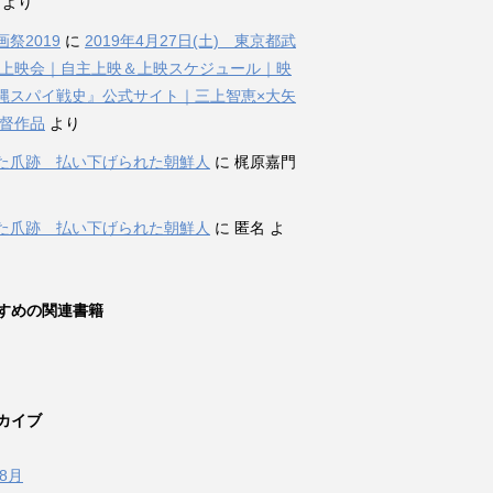
i より
祭2019
に
2019年4月27日(土) 東京都武
 上映会｜自主上映＆上映スケジュール｜映
縄スパイ戦史』公式サイト｜三上智恵×大矢
監督作品
より
た爪跡 払い下げられた朝鮮人
に 梶原嘉門
た爪跡 払い下げられた朝鮮人
に 匿名 よ
すめの関連書籍
カイブ
年8月