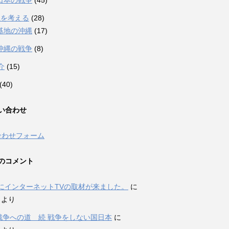
日本の戦争
(45)
縄を考える
(28)
基地の沖縄
(17)
沖縄の戦争
(8)
介
(15)
(40)
い合わせ
合わせフォーム
のコメント
にインターネットTVの取材が来ました。
に
i より
P戦争への道 続 戦争をしない国日本
に