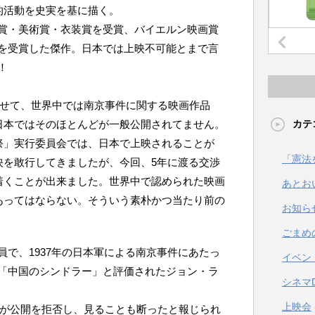
的活動を史実を基に描く。
賞・美術賞・衣装賞を受賞、バイエルン映画賞
を受賞した傑作。日本では上映不可能とまで言
！
合わせて、世界中では南京事件に関する映画作品
日本ではそのほとんどが一般公開されてません。
カテ
祭」実行委員会では、日本で上映されることが
「憲法
映を敢行してきましたが、今回、5年に渡る交渉
着くことが出来ました。世界中で認められた映画
あとお
あってはならない。そういう素朴かつ当たり前の
お知ら
ごまめ
で、1937年の日本軍による南京事件にあたっ
イベン
「中国のシンドラー」と評価されたジョン・ラ
シネマ
上映会
会社が公開を拒否し、見ることも断ったと報じられ