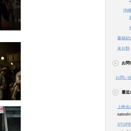
沖
書籍紹
未分類
お問
お問い
最近
上映会
satosh
STO