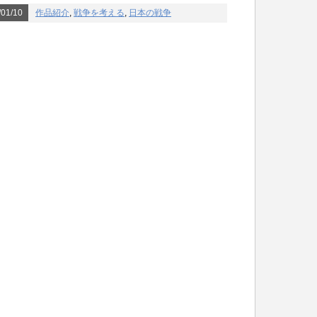
01/10
作品紹介
,
戦争を考える
,
日本の戦争