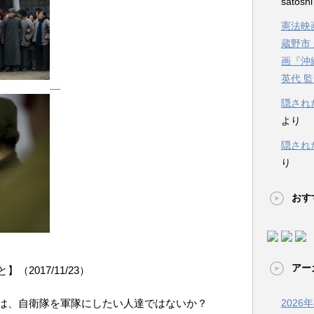
satosh
憲法映画
蔵野市
画『沖
英代 
隠され
より
隠され
り
おす
アー
2017/11/23）
は、自衛隊を軍隊にしたい人達ではないか？
2026