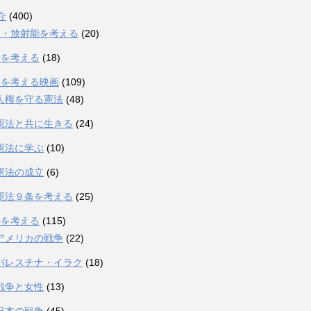
介
(400)
爆・放射能を考える
(20)
発を考える
(18)
法を考える映画
(109)
人権を守る憲法
(48)
憲法と共に生きる
(24)
憲法に学ぶ
(10)
憲法の成立
(6)
憲法９条を考える
(25)
争を考える
(115)
アメリカの戦争
(22)
パレスチナ・イラク
(18)
戦争と女性
(13)