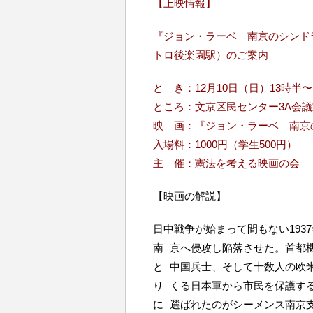
【上映情報】
『ジョン・ラーベ 南京のシンドラー
トロ後楽園駅）のご案内
と き：12月10日（日）13時半〜
ところ：文京区民センター3A会議
映 画：『ジョン・ラーベ 南京
入場料：1000円（学生500円）
主 催：憲法を考える映画の会
【映画の解説】
日中戦争が始まって間もない193
南 京へ侵攻し陥落させた。首都
と 中国兵士、そして十数人の欧
り くる日本軍から市民を保護す
に 選ばれたのがシーメンス南京