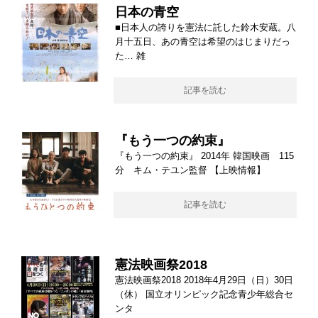
日本の青空
■日本人の誇りを憲法に託した鈴木安蔵。八
月十五日、あの青空は希望のはじまりだっ
た… 雑
記事を読む
『もう一つの約束』
『もう一つの約束』 2014年 韓国映画 115
分 キム・テユン監督 【上映情報】
記事を読む
憲法映画祭2018
憲法映画祭2018 2018年4月29日（日）30日
（休） 国立オリンピック記念青少年総合セ
ンタ