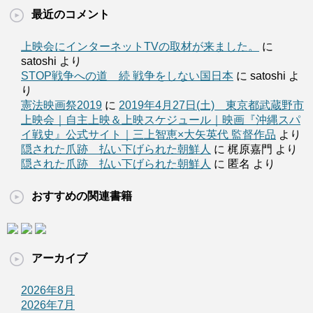
最近のコメント
上映会にインターネットTVの取材が来ました。
に
satoshi より
STOP戦争への道 続 戦争をしない国日本
に satoshi よ
り
憲法映画祭2019
に
2019年4月27日(土) 東京都武蔵野市
上映会｜自主上映＆上映スケジュール｜映画『沖縄スパ
イ戦史』公式サイト｜三上智恵×大矢英代 監督作品
より
隠された爪跡 払い下げられた朝鮮人
に 梶原嘉門 より
隠された爪跡 払い下げられた朝鮮人
に 匿名 より
おすすめの関連書籍
アーカイブ
2026年8月
2026年7月