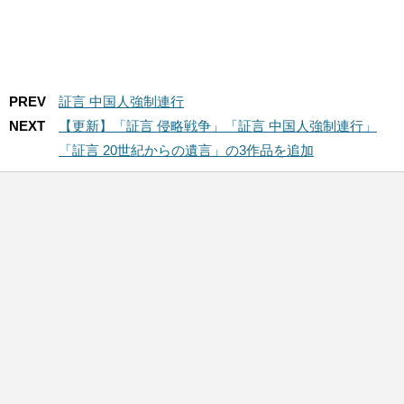
PREV
証言 中国人強制連行
NEXT
【更新】「証言 侵略戦争」「証言 中国人強制連行」
「証言 20世紀からの遺言」の3作品を追加