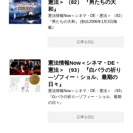
憲法＞ （82） 『男たちの大
和』
憲法情報Now＜シネマ・DE・憲法＞ （82）
『男たちの大和』 (初出2006年1月2日掲
載）
記事を読む
憲法情報Now＜シネマ・DE・
憲法＞ （93） 『白バラの祈り
―ゾフィー・ショル、最期の
日々』
憲法情報Now＜シネマ・DE・憲法＞ （93）
『白バラの祈り―ゾフィー・ショル、最期
の日々』
記事を読む