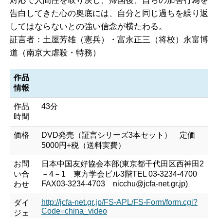
対応で人間性を取り戻し、帰国後、自らの加害行為を
告白してきた心の奥底には、自分と同じ過ちを繰り返
してはならないとの強い信念が横たわる。
証言者：土屋芳雄（憲兵）・富永正三（将校）永富博
道（南京大虐殺・特務）
作品
情報
作品
43分
時間
価格
DVD発売（証言シリーズ3本セット） 定価
5000円+税（送料実費）
お問
日本中国友好協会本部(東京都千代田区西神田2
い合
－4－1 東方学会ビル3階TEL 03-3234-4700
FAX03-3234-4703 nicchu@jcfa-net.gr.jp)
わせ
http://jcfa-net.gr.jp/FS-APL/FS-Form/form.cgi?
ダイ
Code=china_video
ジェ