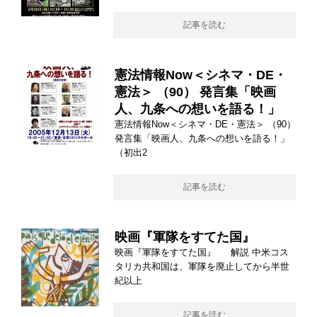
記事を読む
憲法情報Now＜シネマ・DE・
憲法＞ （90） 発言集「映画
人、九条への想いを語る！」
憲法情報Now＜シネマ・DE・憲法＞ （90）
発言集「映画人、九条への想いを語る！」
（初出2
記事を読む
映画『軍隊をすてた国』
映画『軍隊をすてた国』 解説 中米コス
タリカ共和国は、軍隊を廃止してから半世
紀以上
記事を読む