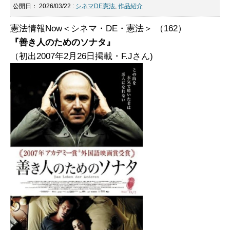
公開日：
2026/03/22
:
シネマDE憲法
,
作品紹介
憲法情報Now＜シネマ・DE・憲法＞ （162）
『善き人のためのソナタ』
（初出2007年2月26日掲載・F.Jさん)