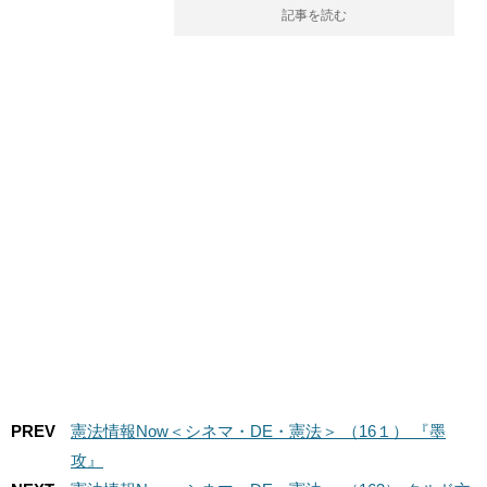
記事を読む
PREV
憲法情報Now＜シネマ・DE・憲法＞ （16１） 『墨
攻』