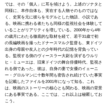
では、その「個人」に耳を傾けよう。上述のソナタと
同様に、本作自体も、実在する人物そのものではな
く、史実を元に彼らをモデルとした物語、小説であ
る。映画に携わる者たちも同様の監視社会を体験して
いることがリアリティを増している。2000年から4年
の歳月にわたる徹底的な取材を経て、若干31歳で初
の長編映画を撮ったドナースマルク監督も、東ドイツ
出身の母親や友人との少年時代の記憶を背負ってい
る。監視する側のヴィースラー大尉を演ずるウルリ
ヒ・ミューエは、旧東ドイツの舞台俳優時代、監視さ
れる側であった。彼は、自身の妻で女優のイェーニ
ー・グロルマンに十数年間も密告され続けていた事実
を記載したファイルを2001年になって知る。これ
は、映画のストーリーの核心とも関わる、映画の背景
にある事実である。ここでは、これ以上は秘匿してお
こう。