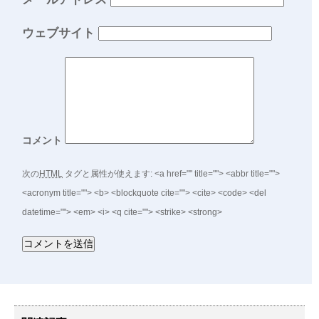
ウェブサイト
コメント
次の
HTML
タグと属性が使えます:
<a href="" title=""> <abbr title="">
<acronym title=""> <b> <blockquote cite=""> <cite> <code> <del
datetime=""> <em> <i> <q cite=""> <strike> <strong>