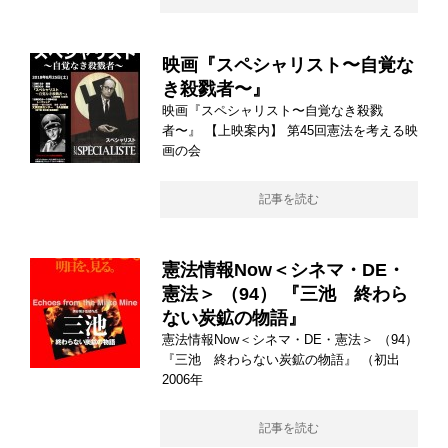
映画『スペシャリスト〜自覚な
き殺戮者〜』
映画『スペシャリスト〜自覚なき殺戮
者〜』 【上映案内】 第45回憲法を考える映
画の会
記事を読む
憲法情報Now＜シネマ・DE・
憲法＞ （94） 『三池 終わら
ない炭鉱の物語』
憲法情報Now＜シネマ・DE・憲法＞ （94）
『三池 終わらない炭鉱の物語』 （初出
2006年
記事を読む