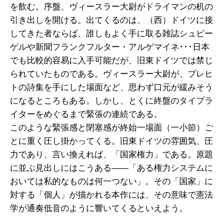
を飲む。序盤、ヴィースラー大尉がドライマンの机の
引き出しを開ける。出てくるのは、（西）ドイツに接
してきた者ならば、誰しもよく手に取る雑誌シュピー
ゲルや新聞フランクフルター・アルゲマイネ･･･日本
でも比較的容易に入手可能だが、旧東ドイツでは禁じ
られていたものである。ヴィースラー大尉が、ブレヒ
トの詩集を手にした場面など、思わず口元が緩みそう
になるところもある。しかし、とくに終盤のタイプラ
イターをめぐるまで緊張の連続である。
このような緊張感と閉塞感が終始一場面（一小節）ご
とに重く圧し掛かってくる。旧東ドイツの雰囲気、圧
力であり、言い換えれば、「国家権力」である。原題
に並ぶ見出しにはこうある――「ある権力システムに
おいては私的なものは何一つない」。その「国家」に
対する「個人」が描かれる本作には、その意味で憲法
学が通奏低音のように響いてくるといえよう。