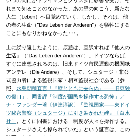
いつの間にかドライマンとクリスタに影響を受け、そ
れまで知ることのなかった、あの壁の向こう、新たな
人生（Leben）へ目覚めていく。しかし、それは、他
の者の生命（”Das Leben der Anderen”）を犠牲にする
ことにもなりかねなかった･･･。
上に繰り返したように、原題は、直訳すれば『他人の
生活』（”Das Leben der Anderen”）。ドイツならば、
すぐに連想されるのは、旧東ドイツ市民運動の機関紙
アンデレ（Die Andere）、そして、シュタージ・非公
式協力者による監視国家・相互監視社会である（参
照、
水島朝穂直言「『壁とともに去らぬ』――旧東独
の傷口」
、
同書評「制度が国民を操作する恐怖」ア
ナ・ファンダー著〔伊達淳訳〕『監視国家――東ドイ
ツ秘密警察（シュタージ）に引き裂かれた絆』〔白水
社〕
。とくに同書における「制度が人々を操作する。
シュタージさえも操られていた」という証言は、この