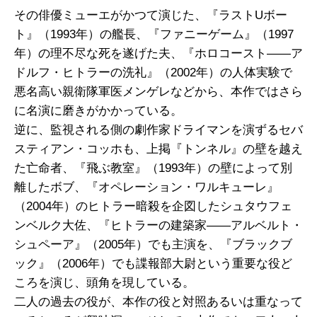
その俳優ミューエがかつて演じた、『ラストUボー
ト』（1993年）の艦長、『ファニーゲーム』（1997
年）の理不尽な死を遂げた夫、『ホロコースト――ア
ドルフ・ヒトラーの洗礼』（2002年）の人体実験で
悪名高い親衛隊軍医メンゲレなどから、本作ではさら
に名演に磨きがかかっている。
逆に、監視される側の劇作家ドライマンを演ずるセバ
スティアン・コッホも、上掲『トンネル』の壁を越え
た亡命者、『飛ぶ教室』（1993年）の壁によって別
離したボブ、『オペレーション・ワルキューレ』
（2004年）のヒトラー暗殺を企図したシュタウフェ
ンベルク大佐、『ヒトラーの建築家――アルベルト・
シュペーア』（2005年）でも主演を、『ブラックブ
ック』（2006年）でも諜報部大尉という重要な役ど
ころを演じ、頭角を現している。
二人の過去の役が、本作の役と対照あるいは重なって