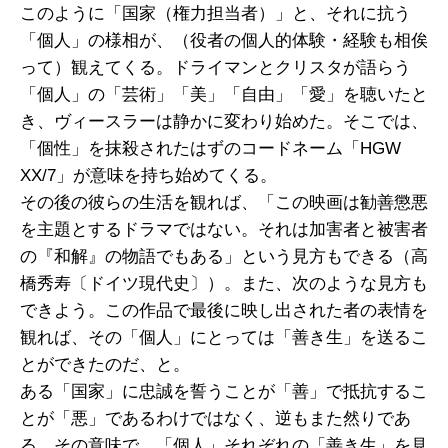
このように「国家（権力担当者）」と、それに抗う
「個人」の様相が、（役者の個人的体験・経験も相俟
って）観えてくる。ドライマンとクリスタが語らう
「個人」の「芸術」「美」「自由」「愛」を聴いたと
き、ヴィースラーは静かに変わり始めた。そこでは、
「個性」を抹殺されたはずのコードネーム「HGW
XX/7」が意味を持ち始めてくる。
その後の彼らの生活を観れば、「この映画は勧善懲悪
を主題とするドラマではない。それは加害者と被害者
の『和解』の物語でもある」という見方もできる（高
橋秀寿〔ドイツ現代史〕）。また、次のような見方も
できよう。この作品で最後に映し出された者の表情を
観れば、その「個人」にとっては「善き生」を送るこ
とができたのだ、と。
ある「国家」に忠誠を誓うことが「善」で抵抗するこ
とが「悪」であるわけではなく、逆もまた然りであ
る。その意味で、「個人」それぞれの「善き生」を見