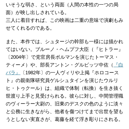
いそうな弱さ、という両面（人間の本性の一つの局
面）が映し出しされている。
三人に着目すれば、この映画は二重の意味で演劇もみ
せてくれるのである。
また、本作では、シュタージの幹部も一様には描かれ
てはいない。ブルーノ・ヘムプフ大臣（『ヒトラー』
〔2004年〕で党官房長ボルマンを演じたトーマス・
ティーメ）や、部長アントン・グルビッツ中佐（
『白
バラ』
〔1982年〕の一人ヴィリや上掲『ホロコース
ト』の親衛隊研究員ゲルシュタインを演じたウルリ
ヒ・トゥクール）は、組織で体制（転換）を生き抜く
世渡り上手と見受けられる。彼らに対し、中間管理職
のヴィーラー大尉の、旧東のデスクの色のように淡々
と公務に生きながら、他者を傷つけてまで出世を望も
うとしない実直さが、葛藤を経て浮き彫りにされる。