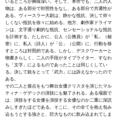
いるところが興味深い。そして、本作でも、二人の人
物は、ある部分で対照性をなし、ある部分で共通性が
ある。ヴィースラー大尉は、静かな抵抗、決して仰々
しくない抵抗を徐々に始める。他方、劇作家ドライマ
ンは、文字通り劇的な抵抗、センセーショナルな抵抗
を計画する。たしかに、公人（公務員）が「私」（秘
密）に、私人（詩人）が「公」（公開）に、行動を移
すところは対照的である。しかし、デスクワーカーと
物書きらしく、二人の手段がタイプライター、すなわ
ち「文字」によるものであったことは同じくしてい
る。決して銃をとって「武力」には訴えなかったので
ある。
その二人と接点をもつ舞台女優クリスタを演じたマル
ティナ・ゲデックの演技にも魅了される。ある場面で
は、演技をする女優を演技する女優なのか二重に深読
みしすぎたほどである。そこに、その全てを抱え包み
込もうとする強さと、巨大なものに飲み込まれてしま