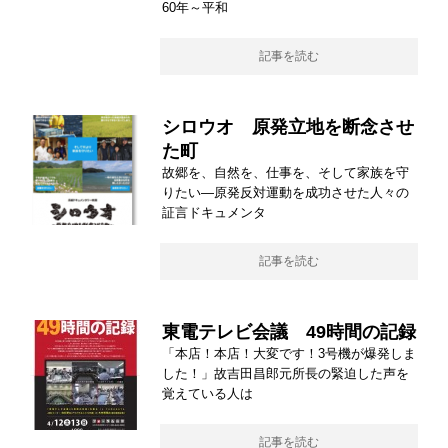
60年～平和
記事を読む
シロウオ 原発立地を断念させ
た町
故郷を、自然を、仕事を、そして家族を守
りたい―原発反対運動を成功させた人々の
証言ドキュメンタ
記事を読む
東電テレビ会議 49時間の記録
「本店！本店！大変です！3号機が爆発しま
した！」故吉田昌郎元所長の緊迫した声を
覚えている人は
記事を読む