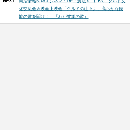
NEXT
憲法情報Now＜シネマ・DE・憲法＞ （163） クルド文
化交流会＆映画上映会「クルドの山々よ、高らかな民
族の歌を聞け！」『わが故郷の歌』