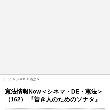
ホーム
>
シネマDE憲法
>
憲法情報Now＜シネマ・DE・憲法＞
（162） 『善き人のためのソナタ』