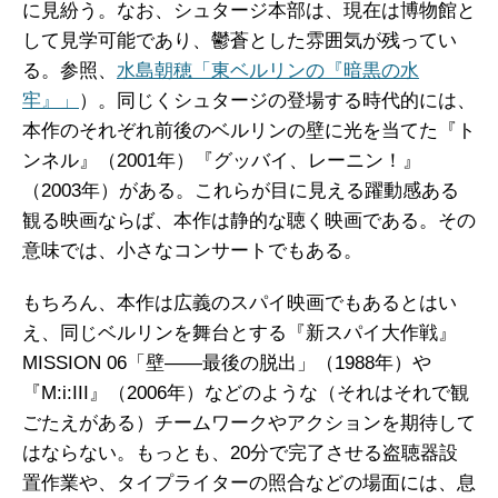
に見紛う。なお、シュタージ本部は、現在は博物館と
して見学可能であり、鬱蒼とした雰囲気が残ってい
る。参照、
水島朝穂「東ベルリンの『暗黒の水
牢』」
）。同じくシュタージの登場する時代的には、
本作のそれぞれ前後のベルリンの壁に光を当てた『ト
ンネル』（2001年）『グッバイ、レーニン！』
（2003年）がある。これらが目に見える躍動感ある
観る映画ならば、本作は静的な聴く映画である。その
意味では、小さなコンサートでもある。
もちろん、本作は広義のスパイ映画でもあるとはい
え、同じベルリンを舞台とする『新スパイ大作戦』
MISSION 06「壁――最後の脱出」（1988年）や
『M:i:III』（2006年）などのような（それはそれで観
ごたえがある）チームワークやアクションを期待して
はならない。もっとも、20分で完了させる盗聴器設
置作業や、タイプライターの照合などの場面には、息