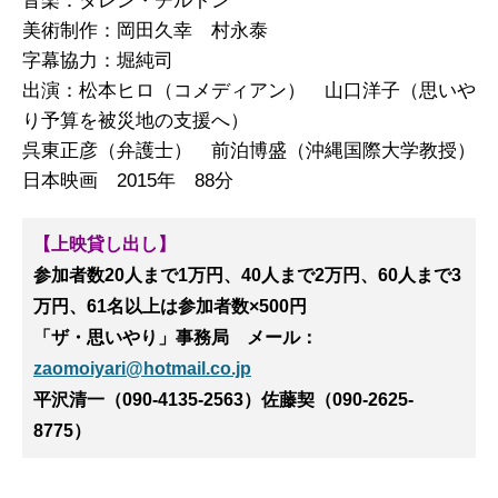
音楽：ダレン・チルトン
美術制作：岡田久幸 村永泰
字幕協力：堀純司
出演：松本ヒロ（コメディアン） 山口洋子（思いや
り予算を被災地の支援へ）
呉東正彦（弁護士） 前泊博盛（沖縄国際大学教授）
日本映画 2015年 88分
【上映貸し出し】
参加者数20人まで1万円、40人まで2万円、60人まで3
万円、61名以上は参加者数×500円
「ザ・思いやり」事務局 メール：
zaomoiyari@hotmail.co.jp
平沢清一（090-4135-2563）佐藤契（090-2625-
8775）