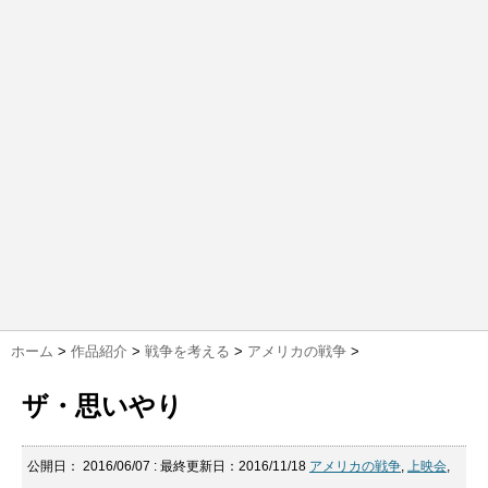
ホーム
>
作品紹介
>
戦争を考える
>
アメリカの戦争
>
ザ・思いやり
公開日：
2016/06/07
: 最終更新日：2016/11/18
アメリカの戦争
,
上映会
,