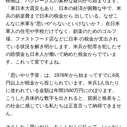
映画は、バクレーさんの素朴な疑問から始まります。
「東日本大震災もあり、日本の経済が困難な中で、米
兵の娯楽費まで日本の税金から 出している。なぜこ
んなに米軍を”思いや”らないといけないか？」在日米
軍人の住宅や学校だけでなく、娯楽のためのゴルフ
場、ファストフード店などに日本 の税金が支出され
ている状況を解き明かします。米兵が犯罪を犯したそ
の賠償金も日本人が働いて納めた税金からでていま
す。これって変ですよね。
「思いやり予算」は、1978年から始まってすでに6兆
円以上が税金から投じられています。米兵1人当たり
に使われている金額は年間1500万円にのぼります。
こうした具体的な数字を出されると、貧困と格差をこ
の社会に感じている私たちは正直言って納得できませ
ん。
そうした「思いやり」をふんだんに払って、いったい