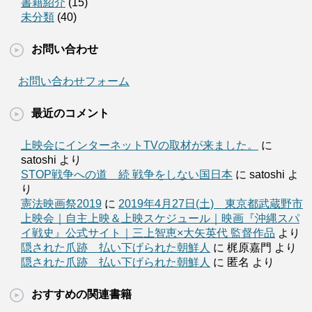
書籍紹介
(15)
未分類
(40)
お問い合わせ
お問い合わせフォーム
最近のコメント
上映会にインターネットTVの取材が来ました。
に
satoshi より
STOP戦争への道 続 戦争をしない国日本
に satoshi よ
り
憲法映画祭2019
に
2019年4月27日(土) 東京都武蔵野市
上映会｜自主上映＆上映スケジュール｜映画『沖縄スパ
イ戦史』公式サイト｜三上智恵×大矢英代 監督作品
より
隠された爪跡 払い下げられた朝鮮人
に 梶原嘉門 より
隠された爪跡 払い下げられた朝鮮人
に 匿名 より
おすすめの関連書籍