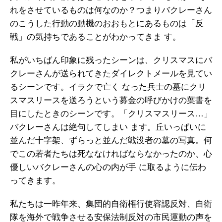
れをさせているものは何なのか？つまりバクレーさん
のこうした行動の動機のおおもとにあるものは「反
戦」の気持ちであることがわかってきま す。
私がいちばん印象に残ったシーンは、クリスマスにバ
クレーさんが送られてきたダイレクトメールを見てい
るシーンです。イラクで亡く なった兵士の墓にクリ
スマスリースを送ろうという募金の呼びかけの葉書を
目にしたときのシーンです。「クリスマスリース…」
バクレーさんは絶句してしまい ます。丘いっぱいに
並んだ十字架、ずらっと並んだ戦没者の墓の写真。何
でこの若者たちは死ななければならなかったのか、心
優しいバクレーさんの心の内が手 に取るように伝わ
ってきます。
私たちは一昨年来、集団的自衛権行使容認反対、自衛
隊を海外で戦争させる安保法制反対の市民運動の声を