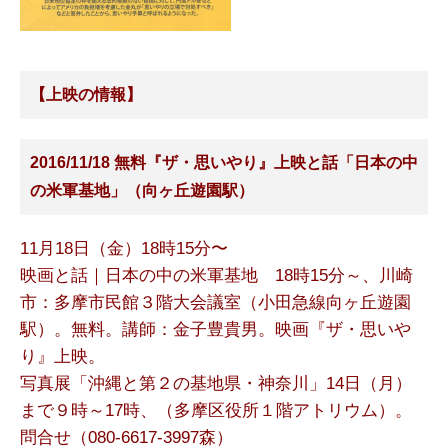
【
上映の情報
】
2016/11/18 無料『ザ・思いやり』上映と話「日本の中
の米軍基地」（向ヶ丘遊園駅）
11月18日（金）18時15分〜
映画と話｜日本の中の米軍基地 18時15分～、川崎
市：多摩市民館３階大会議室（小田急線向ヶ丘遊園
駅）。無料。講師：金子豊貴男。映画『ザ・思いや
り』上映。
写真展「沖縄と第２の基地県・神奈川」14日（月）
まで９時～17時、（多摩区役所１階アトリウム）。
問合せ（080-6617-3997森）