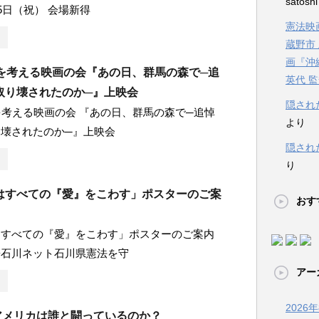
satosh
5日（祝） 会場新得
憲法映画
蔵野市
画『沖
法を考える映画の会『あの日、群馬の森で─追
英代 
取り壊されたのか─』上映会
隠され
を考える映画の会 『あの日、群馬の森で─追悼
より
壊されたのか─』上映会
隠され
り
はすべての『愛』をこわす」ポスターのご案
おす
はすべての『愛』をこわす」ポスターのご案内
◆石川ネット石川県憲法を守
アー
2026
 アメリカは誰と闘っているのか？