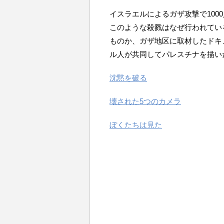
イスラエルによるガザ攻撃で100
このような殺戮はなぜ行われてい
ものか、ガザ地区に取材したドキ
ル人が共同して
パレスチナ
を描い
沈黙を破る
壊された5つのカメラ
ぼくたちは見た