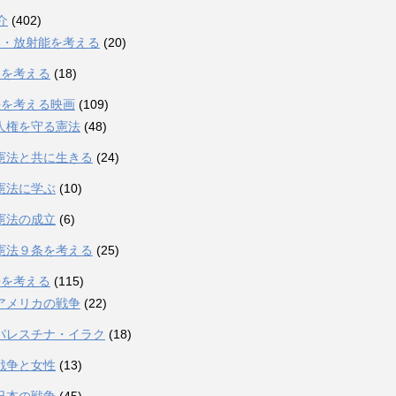
介
(402)
爆・放射能を考える
(20)
発を考える
(18)
法を考える映画
(109)
人権を守る憲法
(48)
憲法と共に生きる
(24)
憲法に学ぶ
(10)
憲法の成立
(6)
憲法９条を考える
(25)
争を考える
(115)
アメリカの戦争
(22)
パレスチナ・イラク
(18)
戦争と女性
(13)