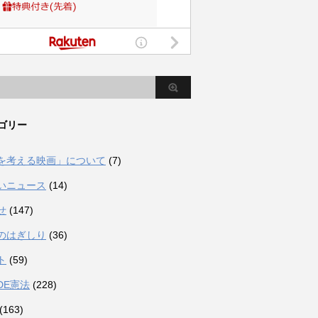
ゴリー
を考える映画」について
(7)
いニュース
(14)
せ
(147)
のはぎしり
(36)
ト
(59)
DE憲法
(228)
(163)