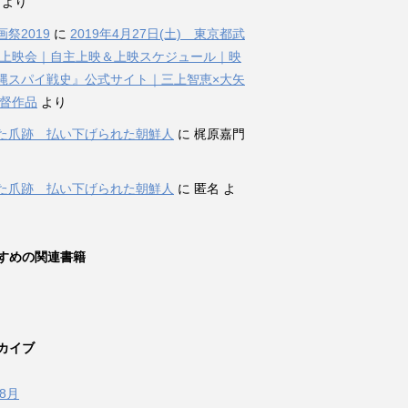
i より
祭2019
に
2019年4月27日(土) 東京都武
 上映会｜自主上映＆上映スケジュール｜映
縄スパイ戦史』公式サイト｜三上智恵×大矢
監督作品
より
た爪跡 払い下げられた朝鮮人
に 梶原嘉門
た爪跡 払い下げられた朝鮮人
に 匿名 よ
すめの関連書籍
カイブ
年8月