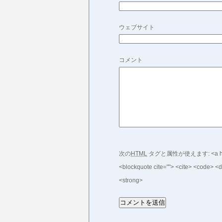
ウェブサイト
コメント
次の
HTML
タグと属性が使えます:
<a h
<blockquote cite=""> <cite> <code> <d
<strong>