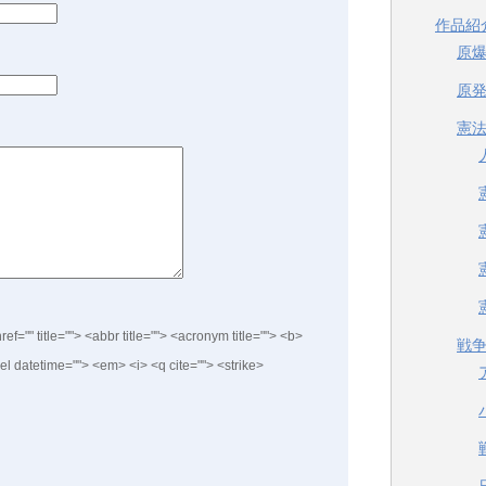
作品紹
原
原
憲
ref="" title=""> <abbr title=""> <acronym title=""> <b>
戦
el datetime=""> <em> <i> <q cite=""> <strike>