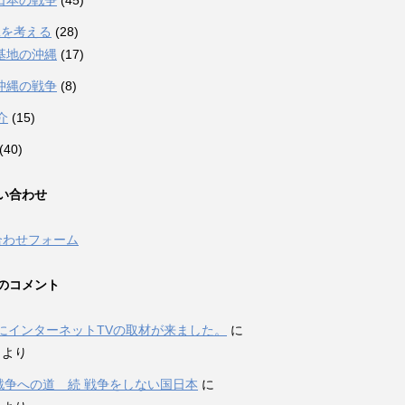
日本の戦争
(45)
縄を考える
(28)
基地の沖縄
(17)
沖縄の戦争
(8)
介
(15)
(40)
い合わせ
合わせフォーム
のコメント
にインターネットTVの取材が来ました。
に
i より
P戦争への道 続 戦争をしない国日本
に