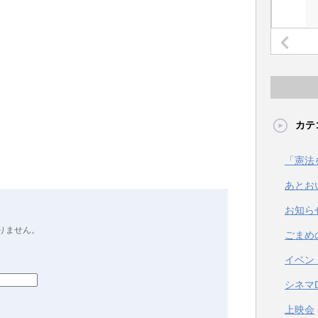
カテ
「憲法
あとお
お知ら
りません。
ごまめ
イベン
シネマ
上映会