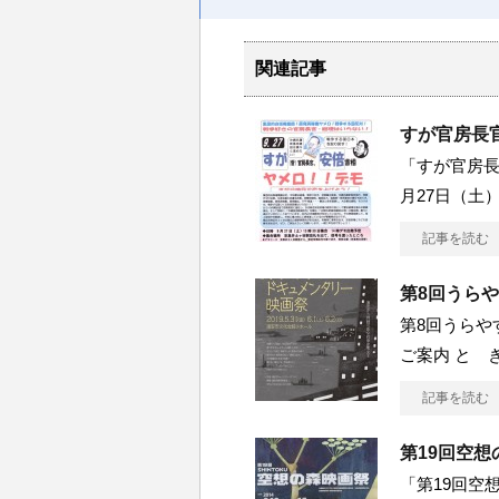
関連記事
すが官房長官
「すが官房長
月27日（土）
記事を読む
第8回うら
第8回うらや
ご案内 と き
記事を読む
第19回空想
「第19回空