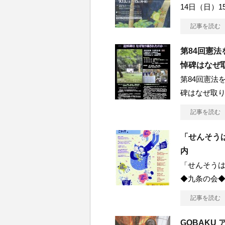
14日（日）1
記事を読む
第84回憲
悼碑はなぜ
第84回憲法
碑はなぜ取り
記事を読む
「せんそう
内
「せんそう
◆九条の会
記事を読む
GOBAKU