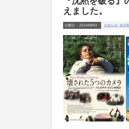
『沈黙を破る』
えました。
公開日：
2014/08/03
:
お知らせ
,
未分