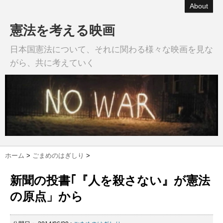
About
憲法を考える映画
日本国憲法について、それに関わる様々な映画を見な
がら、共に考えていく
ホーム
>
ごまめのはぎしり
>
新聞の投書｢『人を殺さない』が憲法
の原点」から