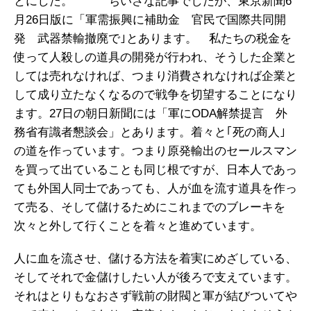
とにした。 ちいさな記事でしたが、東京新聞6
月26日版に「軍需振興に補助金 官民で国際共同開
発 武器禁輸撤廃で｣とあります。 私たちの税金を
使って人殺しの道具の開発が行われ、そうした企業と
しては売れなければ、つまり消費されなければ企業と
して成り立たなくなるので戦争を切望することになり
ます。27日の朝日新聞には「軍にODA解禁提言 外
務省有識者懇談会」とあります。着々と｢死の商人｣
の道を作っています。つまり原発輸出のセールスマン
を買って出ていることも同じ根ですが、日本人であっ
ても外国人同士であっても、人が血を流す道具を作っ
て売る、そして儲けるためにこれまでのブレーキを
次々と外して行くことを着々と進めています。
人に血を流させ、儲ける方法を着実にめざしている、
そしてそれで金儲けしたい人が後ろで支えています。
それはとりもなおさず戦前の財閥と軍が結びついてや