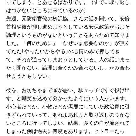
ってしまう、とあせるばかりです。（すでに取り返し
はつかないところに来ているのか）
先週、元防衛官僚の栁沢協二さんの話を聞いて、安倍
首相や彼が押し進めようとしている安保政策がおよそ
論理というものがないということをあらためて知りま
した。「何のために」「なぜいま必要なのか」が無く
てただ｢やりたいからやる｣の心情のみで押してき
て、それが通ってしまおうとしている。人の話はまっ
たく聞かない、論理は全くかみ合わないし、かみ合わ
せようともしない。
彼を、お坊ちゃまで頭が悪い、駄々っ子ですぐ投げ出
す、と嘲笑を込めて分かったようにいう人がいます。
小心者だとか、小物だとか馬鹿にしていた政治家に引
きずられていって、あれよあれよと取り返しのつかな
いところに行ってしまい、結果、多くの血が流されて
しまった例は過去に何度もあります。ヒトラーだっ