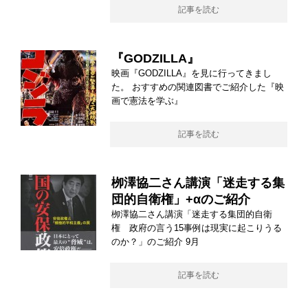
記事を読む
『GODZILLA』
映画『GODZILLA』を見に行ってきまし
た。 おすすめの関連図書でご紹介した『映
画で憲法を学ぶ』
記事を読む
栁澤協二さん講演「迷走する集
団的自衛権」+αのご紹介
栁澤協二さん講演「迷走する集団的自衛
権 政府の言う15事例は現実に起こりうる
のか？」のご紹介 9月
記事を読む