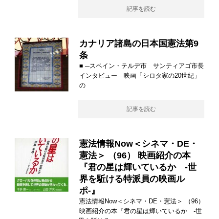
記事を読む
カナリア諸島の日本国憲法第9
条
■ ─スペイン・テルデ市 サンティアゴ市長
インタビュー─ 映画「シロタ家の20世紀」
の
記事を読む
憲法情報Now＜シネマ・DE・
憲法＞ （96） 映画紹介の本
『君の星は輝いているか -世
界を駈ける特派員の映画ル
ポ-』
憲法情報Now＜シネマ・DE・憲法＞ （96）
映画紹介の本『君の星は輝いているか -世