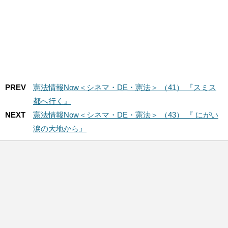
PREV
憲法情報Now＜シネマ・DE・憲法＞ （41） 『スミス
都へ行く』
NEXT
憲法情報Now＜シネマ・DE・憲法＞ （43） 『 にがい
涙の大地から』