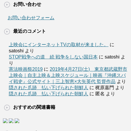
お問い合わせ
お問い合わせフォーム
最近のコメント
上映会にインターネットTVの取材が来ました。
に
satoshi より
STOP戦争への道 続 戦争をしない国日本
に satoshi よ
り
憲法映画祭2019
に
2019年4月27日(土) 東京都武蔵野市
上映会｜自主上映＆上映スケジュール｜映画『沖縄スパ
イ戦史』公式サイト｜三上智恵×大矢英代 監督作品
より
隠された爪跡 払い下げられた朝鮮人
に 梶原嘉門 より
隠された爪跡 払い下げられた朝鮮人
に 匿名 より
おすすめの関連書籍