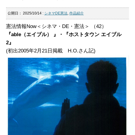
公開日：
2025/10/14
:
シネマDE憲法
,
作品紹介
憲法情報Now＜シネマ・DE・憲法＞ （42）
『able（エイブル） 』・『ホストタウン エイブル
2』
(初出2005年2月21日掲載 H.O.さん記)