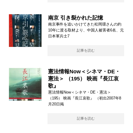
南京 引き裂かれた記憶
南京事件を追いかけてきた松岡環さんの約
10年に渡る取材より、中国人被害者6名、元
日本軍兵士7
記事を読む
憲法情報Now＜シネマ・DE・
憲法＞ （195） 映画『長江哀
歌』
憲法情報Now＜シネマ・DE・憲法＞
（195） 映画『長江哀歌』 （初出2007年8
月20日掲
記事を読む