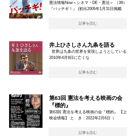
憲法情報Now＜シネマ・DE・憲法＞ （39）
『パッチギ！』 (初出2005年1月31日掲載
記事を読む
井上ひさしさん九条を語る
世界は九条の世界を実現しようとしている
2010年4月9日に亡くな
記事を読む
第63回 憲法を考える映画の会
『標的』
第63回 憲法を考える映画の会『標的』 【上
映会情報】 と き：2022年2月6日（
記事を読む