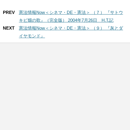
PREV
憲法情報Now＜シネマ・DE・憲法＞ （７） 『サトウ
キビ畑の歌』（完全版） 2004年7月26日 H.T.記
NEXT
憲法情報Now＜シネマ・DE・憲法＞ （９） 『灰とダ
イヤモンド』