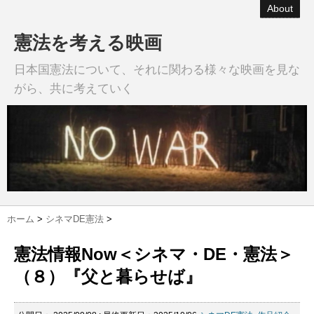
About
憲法を考える映画
日本国憲法について、それに関わる様々な映画を見な
がら、共に考えていく
ホーム
>
シネマDE憲法
>
憲法情報Now＜シネマ・DE・憲法＞
（８）『父と暮らせば』