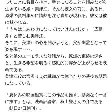
ったことに負目を抱き、幸せになることを拒みながら
生きている娘・美津江。そんな彼女の前に、ある日、
原爆の資料集めに情熱を注ぐ青年が現れる。彼女は彼
に魅かれる。
「うちはしあわせになってはいけんのじゃ」（広島
弁）と苦しむ美津江。
そこに、美津江の心を開かようと、父が幽霊となって
姿を現す‥‥。
父と娘のユーモラスな対話から、原爆の傷跡の深さ
と、生きる希望を明るく感動的に浮かび上がらせる映
画である。
美津江役の宮沢りえの繊細かつ体当たりの演技も話題
になっている。
「夏休みの映画鑑賞にこの作品を推す。躊躇なく一番
に推す」とは、映画評論家、秋山登さんの弁である
（朝日27日朝刊）。