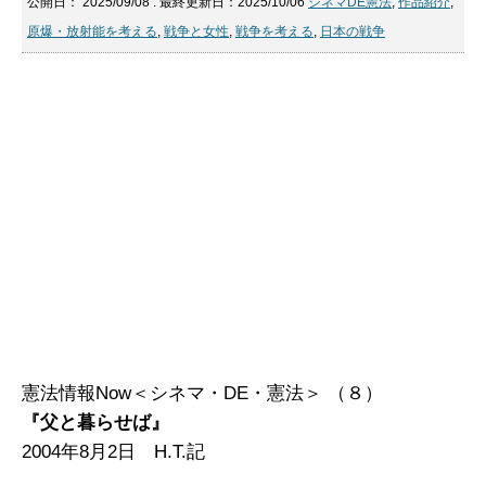
公開日：
2025/09/08
: 最終更新日：2025/10/06
シネマDE憲法
,
作品紹介
,
原爆・放射能を考える
,
戦争と女性
,
戦争を考える
,
日本の戦争
憲法情報Now＜シネマ・DE・憲法＞ （８）
『父と暮らせば』
2004年8月2日 H.T.記