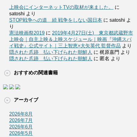
上映会にインターネットTVの取材が来ました。
に
satoshi より
STOP戦争への道 続 戦争をしない国日本
に satoshi よ
り
憲法映画祭2019
に
2019年4月27日(土) 東京都武蔵野市
上映会｜自主上映＆上映スケジュール｜映画『沖縄スパ
イ戦史』公式サイト｜三上智恵×大矢英代 監督作品
より
隠された爪跡 払い下げられた朝鮮人
に 梶原嘉門 より
隠された爪跡 払い下げられた朝鮮人
に 匿名 より
おすすめの関連書籍
アーカイブ
2026年8月
2026年7月
2026年6月
2026年5月