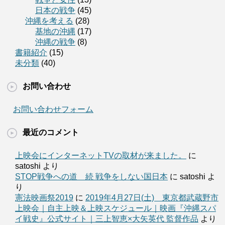
日本の戦争
(45)
沖縄を考える
(28)
基地の沖縄
(17)
沖縄の戦争
(8)
書籍紹介
(15)
未分類
(40)
お問い合わせ
お問い合わせフォーム
最近のコメント
上映会にインターネットTVの取材が来ました。
に
satoshi より
STOP戦争への道 続 戦争をしない国日本
に satoshi よ
り
憲法映画祭2019
に
2019年4月27日(土) 東京都武蔵野市
上映会｜自主上映＆上映スケジュール｜映画『沖縄スパ
イ戦史』公式サイト｜三上智恵×大矢英代 監督作品
より