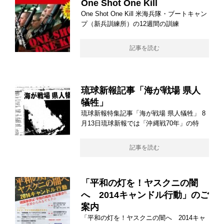
One Shot One Kill
One Shot One Kill 米海兵隊・ブートキャン
プ（新兵訓練所）の12週間の訓練
記事を読む
琉球新報記事「海が戦場 県人
犠牲」
琉球新報特集記事「海が戦場 県人犠牲」 8
月13日琉球新報では「沖縄戦70年」の特
記事を読む
「平和の灯を！ヤスクニの闇
へ 2014キャンドル行動」のご
案内
「平和の灯を！ヤスクニの闇へ 2014キャ