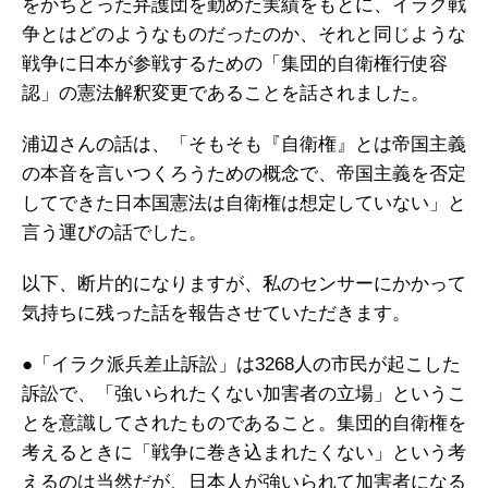
をかちとった弁護団を勤めた実績をもとに、イラク戦
争とはどのようなものだったのか、それと同じような
戦争に日本が参戦するための「集団的自衛権行使容
認」の憲法解釈変更であることを話されました。
浦辺さんの話は、「そもそも『自衛権』とは帝国主義
の本音を言いつくろうための概念で、帝国主義を否定
してできた日本国憲法は自衛権は想定していない」と
言う運びの話でした。
以下、断片的になりますが、私のセンサーにかかって
気持ちに残った話を報告させていただきます。
●「イラク派兵差止訴訟」は3268人の市民が起こした
訴訟で、「強いられたくない加害者の立場」というこ
とを意識してされたものであること。集団的自衛権を
考えるときに「戦争に巻き込まれたくない」という考
えるのは当然だが、日本人が強いられて加害者になる