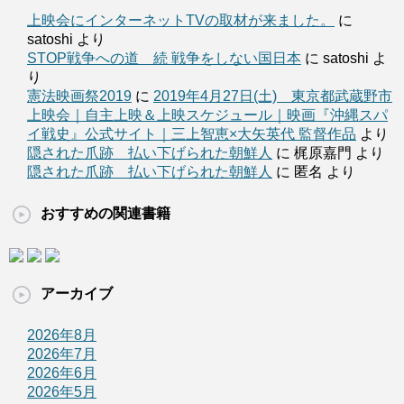
上映会にインターネットTVの取材が来ました。
に
satoshi より
STOP戦争への道 続 戦争をしない国日本
に satoshi よ
り
憲法映画祭2019
に
2019年4月27日(土) 東京都武蔵野市
上映会｜自主上映＆上映スケジュール｜映画『沖縄スパ
イ戦史』公式サイト｜三上智恵×大矢英代 監督作品
より
隠された爪跡 払い下げられた朝鮮人
に 梶原嘉門 より
隠された爪跡 払い下げられた朝鮮人
に 匿名 より
おすすめの関連書籍
アーカイブ
2026年8月
2026年7月
2026年6月
2026年5月