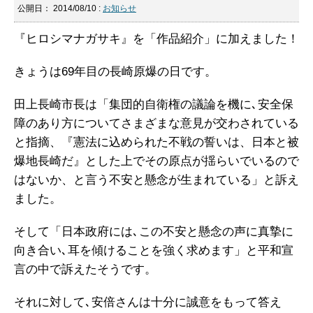
公開日：
2014/08/10
:
お知らせ
『ヒロシマナガサキ』を「作品紹介」に加えました！
きょうは69年目の長崎原爆の日です。
田上長崎市長は「集団的自衛権の議論を機に､安全保
障のあり方についてさまざまな意見が交わされている
と指摘、『憲法に込められた不戦の誓いは、日本と被
爆地長崎だ』とした上でその原点が揺らいでいるので
はないか、と言う不安と懸念が生まれている」と訴え
ました。
そして「日本政府には､この不安と懸念の声に真摯に
向き合い､耳を傾けることを強く求めます」と平和宣
言の中で訴えたそうです。
それに対して､安倍さんは十分に誠意をもって答え