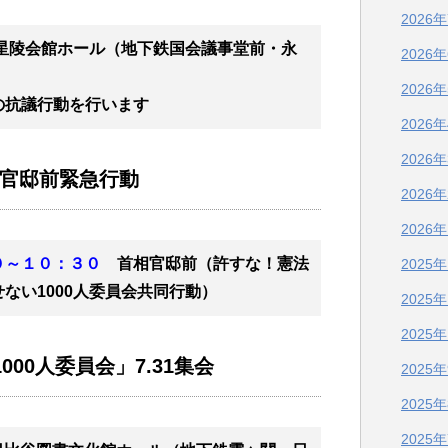
2026
星陵会館ホール（地下鉄国会議事堂前・永
2026
2026
の抗議行動を行います
2026
2026
4官邸前緊急行動
2026
2026
０～１０：３０
首相官邸前（許すな！憲法
2025
ない1000人委員会共同行動）
2025
2025
00人委員会」7.31集会
2025
2025
2025