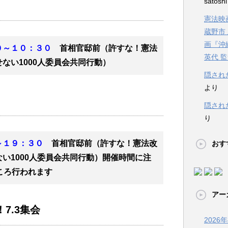
satosh
憲法映画
蔵野市
画『沖
０～１０：３０
首相官邸前（許すな！憲法
英代 
ない1000人委員会共同行動）
隠され
より
隠され
り
～１９：３０
首相官邸前（許すな！憲法改
おす
い1000人委員会共同行動）開催時間に注
ころ行われます
アー
7.3集会
2026