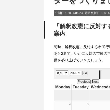
ダーをつくりま
公開日：
2014/06/23
: 最終更新日：2014/
「解釈改憲に反対す
案内
随時、解釈改憲に反対する市民行
あと2週間、いかに反対の市民の
動を盛り上げていきましょう。
Monday
Tuesday
Wednesd
3
4