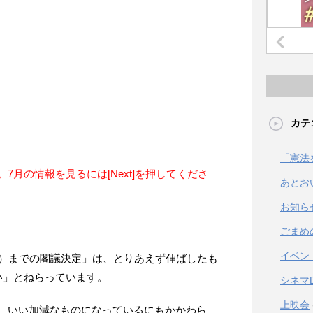
カテ
「憲法
7月の情報を見るには[Next]を押してくださ
あとお
お知ら
ごまめ
イベン
日）までの閣議決定」は、とりあえず伸ばしたも
い」とねらっています。
シネマ
上映会
、いい加減なものになっているにもかかわら