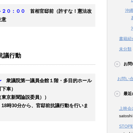
沖
～２０：００
首相官邸前（許すな！憲法改
注意
書籍紹
未分類
抗議行動
お問
お問い
０〜
衆議院第一議員会館１階・多目的ホール
町下車）
最近
（東京新聞論説委員））
18時30分から、官邸前抗議行動を行いま
上映会
satosh
STO