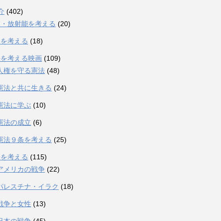
介
(402)
爆・放射能を考える
(20)
発を考える
(18)
法を考える映画
(109)
人権を守る憲法
(48)
憲法と共に生きる
(24)
憲法に学ぶ
(10)
憲法の成立
(6)
憲法９条を考える
(25)
争を考える
(115)
アメリカの戦争
(22)
パレスチナ・イラク
(18)
戦争と女性
(13)