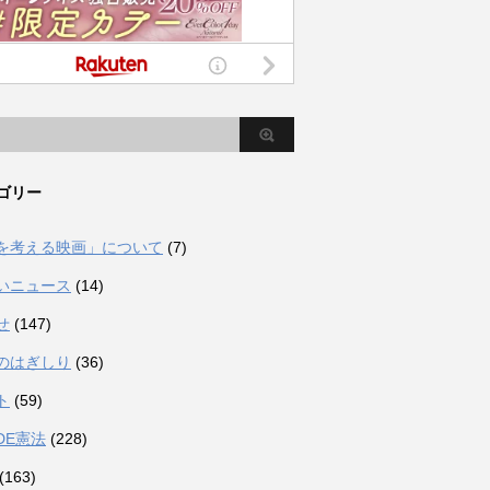
ゴリー
を考える映画」について
(7)
いニュース
(14)
せ
(147)
のはぎしり
(36)
ト
(59)
DE憲法
(228)
(163)