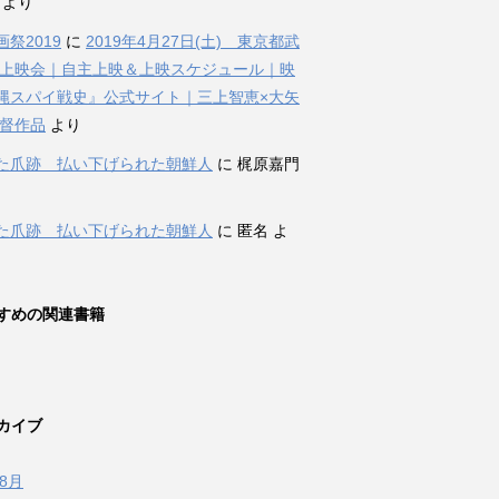
i より
祭2019
に
2019年4月27日(土) 東京都武
 上映会｜自主上映＆上映スケジュール｜映
縄スパイ戦史』公式サイト｜三上智恵×大矢
監督作品
より
た爪跡 払い下げられた朝鮮人
に 梶原嘉門
た爪跡 払い下げられた朝鮮人
に 匿名 よ
すめの関連書籍
カイブ
年8月