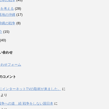
日本の戦争
(45)
縄を考える
(28)
基地の沖縄
(17)
沖縄の戦争
(8)
介
(15)
(40)
い合わせ
合わせフォーム
のコメント
にインターネットTVの取材が来ました。
に
i より
P戦争への道 続 戦争をしない国日本
に