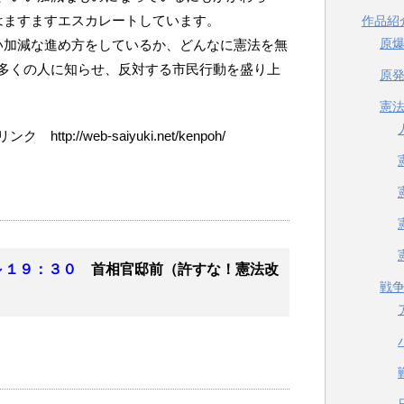
はますますエスカレートしています。
作品紹
原
い加減な進め方をしているか、どんなに憲法を無
多くの人に知らせ、反対する市民行動を盛り上
原
憲
://web-saiyuki.net/kenpoh/
～１９：３０
首相官邸前（許すな！憲法改
戦