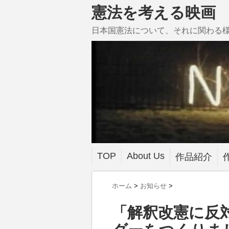
憲法を考える映画
日本国憲法について、それに関わる
TOP
About Us
作品紹介
ホーム
>
お知らせ
>
「解釈改憲に反