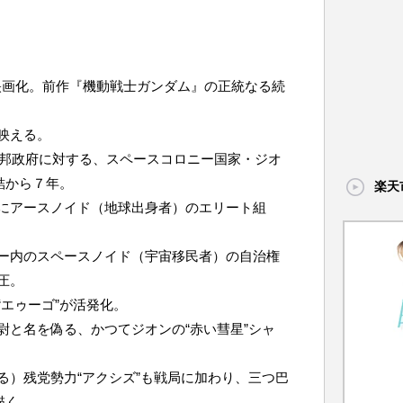
望の映画化。前作『機動戦士ガンダム』の正統なる続
映える。
連邦政府に対する、スペースコロニー国家・ジオ
結から７年。
楽天
にアースノイド（地球出身者）のエリート組
ー内のスペースノイド（宇宙移民者）の自治権
圧。
エゥーゴ”が活発化。
尉と名を偽る、かつてジオンの“赤い彗星”シャ
る）残党勢力“アクシズ”も戦局に加わり、三つ巴
描く。