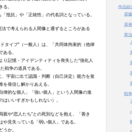
きる。
作品紹
原
でも「抵抗」や「正統性」の代名詞となっている。
原
、憲法で考えられる人間像と通ずるところがある
憲
ルドタイプ”（一般人）は、「共同体拘束的（他律
である。
より記憶・アイデンティティを喪失した“強化人
れた戦争の道具である。
説に、宇宙に出て認識・判断（自己決定）能力を覚
惟を発信し解かりあえる。
自律的な個人」「強い個人」という人間像の進
戦
のはいいすぎかもしれない）。
両親や“恋人たち”との死別などを抱え、「善き
はや見失っている「弱い個人」である。
どうか。