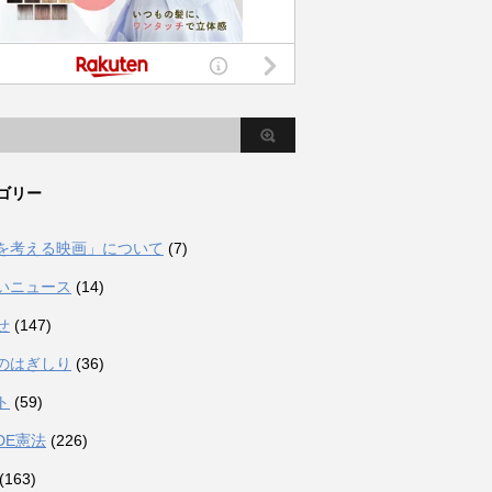
ゴリー
を考える映画」について
(7)
いニュース
(14)
せ
(147)
のはぎしり
(36)
ト
(59)
DE憲法
(226)
(163)