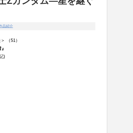
戦士Zガンダム―星を継ぐ
作品紹介
＞ （51）
者』
記)