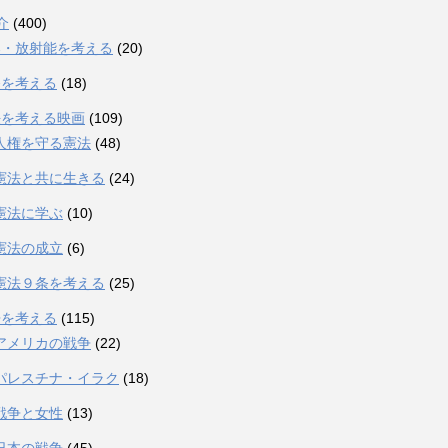
介
(400)
爆・放射能を考える
(20)
発を考える
(18)
法を考える映画
(109)
人権を守る憲法
(48)
憲法と共に生きる
(24)
憲法に学ぶ
(10)
憲法の成立
(6)
憲法９条を考える
(25)
争を考える
(115)
アメリカの戦争
(22)
パレスチナ・イラク
(18)
戦争と女性
(13)