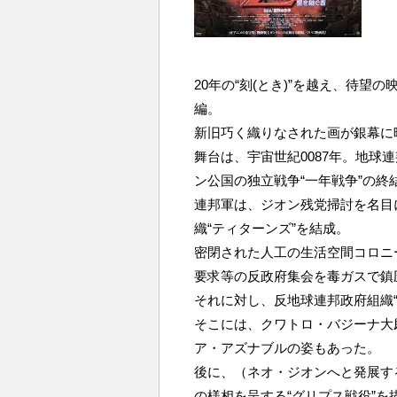
20年の“刻(とき)”を越え、待
編。
新旧巧く織りなされた画が銀幕に
舞台は、宇宙世紀0087年。地球
ン公国の独立戦争“一年戦争”の終
連邦軍は、ジオン残党掃討を名目
織“ティターンズ”を結成。
密閉された人工の生活空間コロニ
要求等の反政府集会を毒ガスで鎮
それに対し、反地球連邦政府組織“
そこには、クワトロ・バジーナ大
ア・アズナブルの姿もあった。
後に、（ネオ・ジオンへと発展す
の様相を呈する“グリプス戦役”を