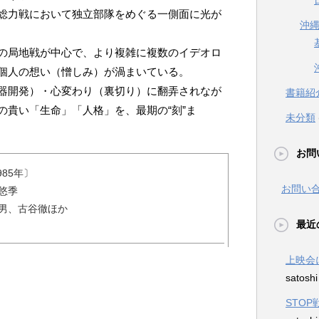
総力戦において独立部隊をめぐる一側面に光が
沖
の局地戦が中心で、より複雑に複数のイデオロ
個人の想い（憎しみ）が渦まいている。
器開発）・心変わり（裏切り）に翻弄されなが
書籍紹
の貴い「生命」「人格」を、最期の“刻”ま
未分類
お問
85年〕
お問い
悠季
男、古谷徹ほか
最近
上映会
satosh
STO