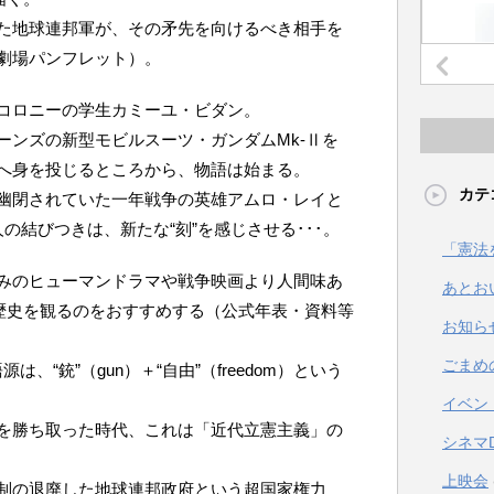
た地球連邦軍が、その矛先を向けるべき相手を
劇場パンフレット）。
コロニーの学生カミーユ・ビダン。
ーンズの新型モビルスーツ・ガンダムMk-Ⅱを
へ身を投じるところから、物語は始まる。
カテ
幽閉されていた一年戦争の英雄アムロ・レイと
の結びつきは、新たな“刻”を感じさせる･･･。
「憲法
みのヒューマンドラマや戦争映画より人間味あ
あとお
・歴史を観るのをおすすめする（公式年表・資料等
お知ら
ごまめ
源は、“銃”（gun）＋“自由”（freedom）という
イベン
を勝ち取った時代、これは「近代立憲主義」の
シネマ
上映会
制の退廃した地球連邦政府という超国家権力