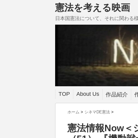
憲法を考える映画
日本国憲法について、それに関わる
TOP
About Us
作品紹介
ホーム
>
シネマDE憲法
>
憲法情報Now＜