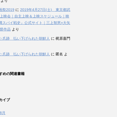
i より
祭2019
に
2019年4月27日(土) 東京都武
 上映会｜自主上映＆上映スケジュール｜映
縄スパイ戦史』公式サイト｜三上智恵×大矢
監督作品
より
た爪跡 払い下げられた朝鮮人
に 梶原嘉門
た爪跡 払い下げられた朝鮮人
に 匿名 よ
すめの関連書籍
カイブ
年8月