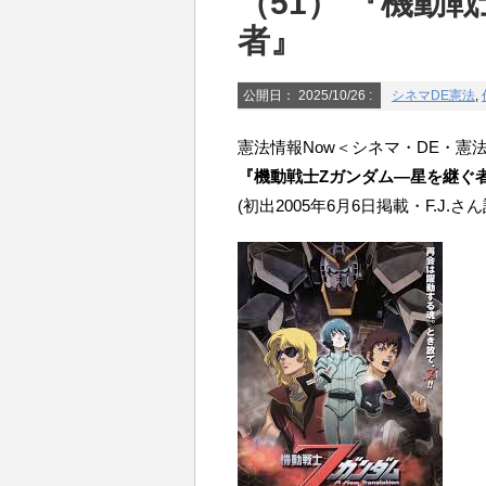
（51） 『機動
者』
公開日：
2025/10/26
:
シネマDE憲法
,
憲法情報Now＜シネマ・DE・憲法
『機動戦士Zガンダム―星を継ぐ
(初出2005年6月6日掲載・F.J.さん