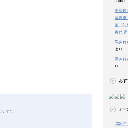
satosh
憲法映画
蔵野市
画『沖
英代 
隠され
より
隠され
り
おす
アー
りません。
2026