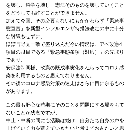
を壊し、科学を壊し、憲法そのものを壊していくこと
をどうしても許すことができません。
加えて今回、その必要もないにもかかわらず「緊急事
態宣言」を新型インフルエンザ特措法改定の中に十分
な討議もせずに、
ほぼ与野党一致で盛り込んだ今の情況は、アベ改憲4
項目の眼目である「緊急事態条項（対応）」の先取り
であり、
安保法制同様、改憲の既成事実化をねらってコロナ感
染を利用するものと思えてなりません。
その後のコロナ感染対策の迷走はさらに目に余るもの
があります。
この最も肝心な時期にそのことを問題にする場をもて
ないことが残念ですが、
中止・中断の間にも活動は続け、自分たち自身の声を
上げていく力を蓄えていきたいと考えておきたいと思