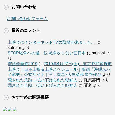
お問い合わせ
お問い合わせフォーム
最近のコメント
上映会にインターネットTVの取材が来ました。
に
satoshi より
STOP戦争への道 続 戦争をしない国日本
に satoshi よ
り
憲法映画祭2019
に
2019年4月27日(土) 東京都武蔵野市
上映会｜自主上映＆上映スケジュール｜映画『沖縄スパ
イ戦史』公式サイト｜三上智恵×大矢英代 監督作品
より
隠された爪跡 払い下げられた朝鮮人
に 梶原嘉門 より
隠された爪跡 払い下げられた朝鮮人
に 匿名 より
おすすめの関連書籍