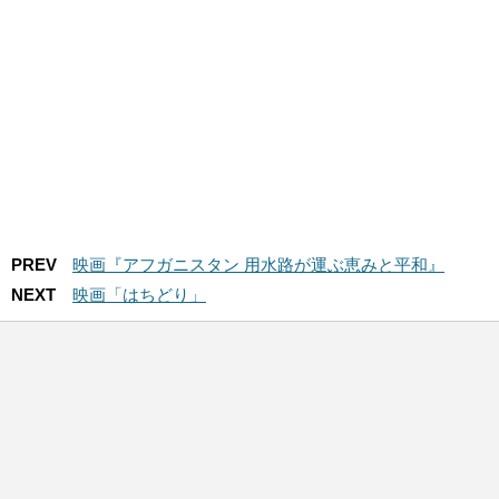
PREV
映画『アフガニスタン 用水路が運ぶ恵みと平和』
NEXT
映画「はちどり」