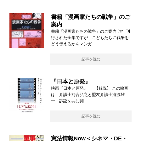
書籍「漫画家たちの戦争」のご
案内
書籍「漫画家たちの戦争」のご案内 昨年刊
行された全集ですが、こどもたちに戦争を
どう伝えるかをマンガ
記事を読む
『日本と原発』
映画『日本と原発』 【解説】 この映画
は、弁護士河合弘之と盟友弁護士海渡雄
一、訴訟を共に闘
記事を読む
憲法情報Now＜シネマ・DE・