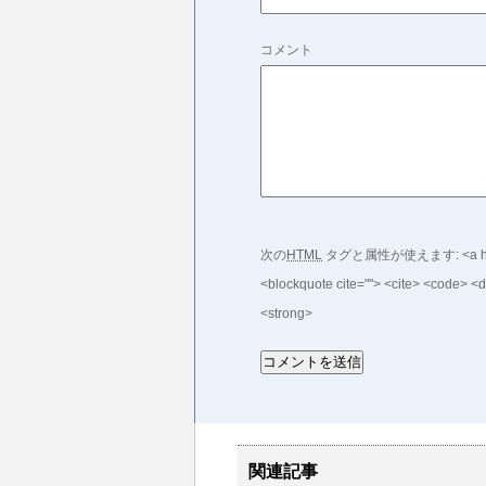
コメント
次の
HTML
タグと属性が使えます:
<a h
<blockquote cite=""> <cite> <code> <d
<strong>
関連記事