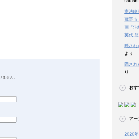
satosh
憲法映画
蔵野市
画『沖
英代 
隠され
より
隠され
り
りません。
おす
アー
2026