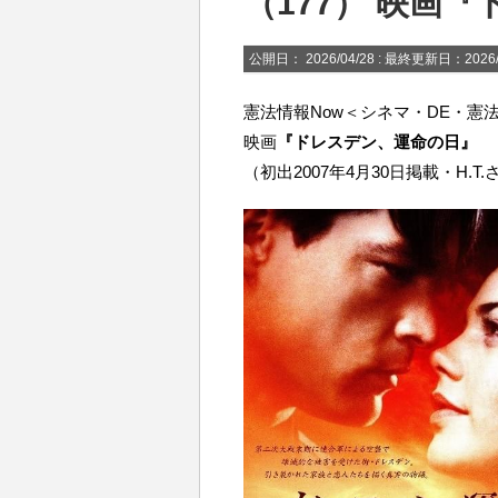
（177） 映画
公開日：
2026/04/28
: 最終更新日：2026/
憲法情報Now＜シネマ・DE・憲法＞
映画
『ドレスデン、運命の日』
（初出2007年4月30日掲載・H.T.