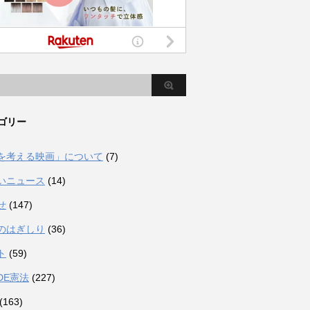
ゴリー
を考える映画」について
(7)
いニュース
(14)
せ
(147)
のはぎしり
(36)
ト
(59)
DE憲法
(227)
(163)