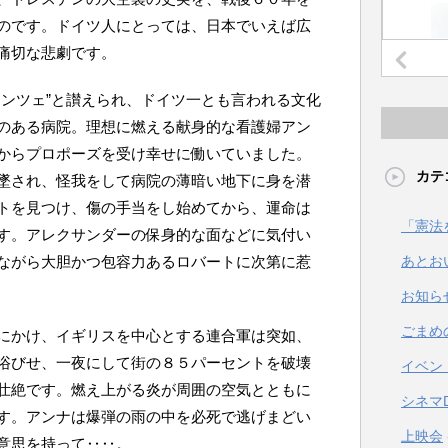
のです。ドイツ人にとっては、日本でいえば広
痛切な悲劇です。
レンツェ”と讃えられ、ドイツ一とも言われる文化
のある病院。理想に燃える献身的な看護婦アン
からプロポーズを受け幸せに働いていました。
カテ
墜され、怪我をして病院の薄暗い地下に身を潜
トを見つけ、傷の手当をし始めてから、運命は
「憲法
す。アレクサンダーの保身的な面などに気付い
あとお
ながら大胆かつ包容力あるロバートに次第に惹
お知ら
ごまめ
にかけ、イギリスを中心とする連合軍は突如、
浴びせ、一夜にして街の８５パーセントを破壊
イベン
壮絶です。燃え上がる炎が周囲の空気とともに
シネマ
す。アンナは爆弾の雨の中を必死で逃げまどい
上映会
意思を持って‥‥。