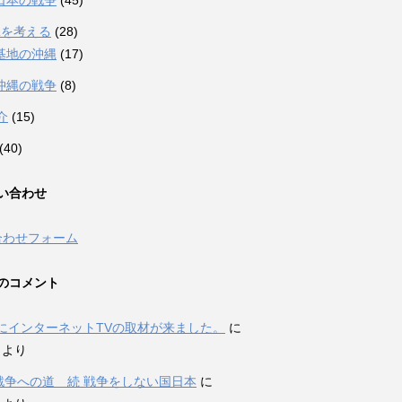
日本の戦争
(45)
縄を考える
(28)
基地の沖縄
(17)
沖縄の戦争
(8)
介
(15)
(40)
い合わせ
合わせフォーム
のコメント
にインターネットTVの取材が来ました。
に
i より
P戦争への道 続 戦争をしない国日本
に