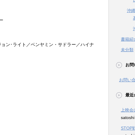
沖
ー
書籍紹
ジョン･ライト／ベンヤミン・サドラー／ハイナ
未分類
お問
お問い
最近
上映会
satosh
STO