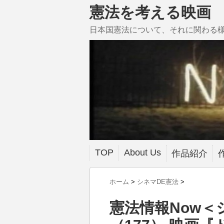
憲法を考える映画
日本国憲法について、それに関わる
TOP
About Us
作品紹介
ホーム
>
シネマDE憲法
>
憲法情報Now＜