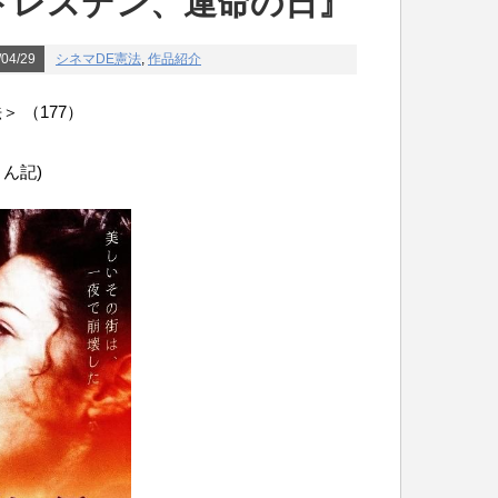
『ドレスデン、運命の日』
04/29
シネマDE憲法
,
作品紹介
 （177）
さん記)