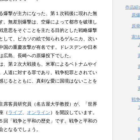
作品紹
る爆撃が主力になった、第１次戦後に現れた無
原
す。無差別爆撃は、空爆によって都市を破壊し
原
戦意思をそぐことを主たる目的とした戦略爆撃
憲
として、ピカソの絵で知られるゲルニカ、次い
中国の重慶攻撃が有名です。ドレスデンや日本
は広島、長崎への原爆投下でした。
は、第２次大戦後も、米軍によるベトナムやイ
。人道に対する罪であり、戦争犯罪とされてい
感じるとともに、真剣な愛に国境はないことを
戦
主席客員研究員（名古屋大学教授）が、「世界
座（
ライブ
、
オンライン
）を開設しています。
５回「戦争と平和の歴史」です。戦争と平和の
会となるでしょう。