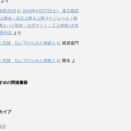
i より
祭2019
に
2019年4月27日(土) 東京都武
 上映会｜自主上映＆上映スケジュール｜映
縄スパイ戦史』公式サイト｜三上智恵×大矢
監督作品
より
た爪跡 払い下げられた朝鮮人
に 梶原嘉門
た爪跡 払い下げられた朝鮮人
に 匿名 よ
すめの関連書籍
カイブ
年8月