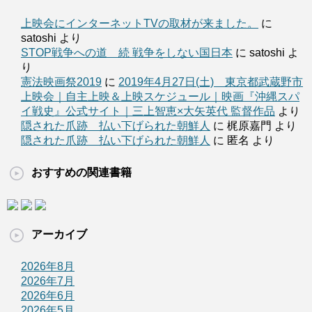
上映会にインターネットTVの取材が来ました。
に
satoshi より
STOP戦争への道 続 戦争をしない国日本
に satoshi よ
り
憲法映画祭2019
に
2019年4月27日(土) 東京都武蔵野市
上映会｜自主上映＆上映スケジュール｜映画『沖縄スパ
イ戦史』公式サイト｜三上智恵×大矢英代 監督作品
より
隠された爪跡 払い下げられた朝鮮人
に 梶原嘉門 より
隠された爪跡 払い下げられた朝鮮人
に 匿名 より
おすすめの関連書籍
アーカイブ
2026年8月
2026年7月
2026年6月
2026年5月