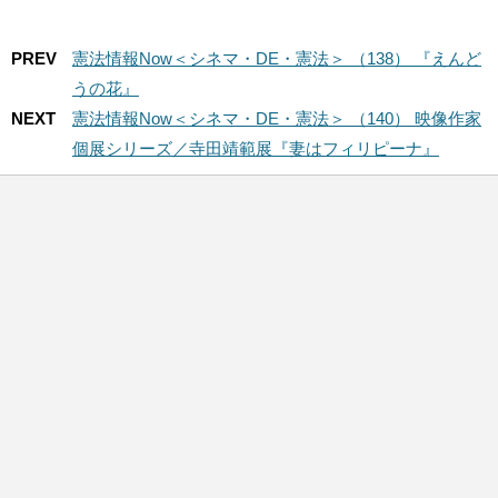
PREV
憲法情報Now＜シネマ・DE・憲法＞ （138） 『えんど
うの花』
NEXT
憲法情報Now＜シネマ・DE・憲法＞ （140） 映像作家
個展シリーズ／寺田靖範展『妻はフィリピーナ』