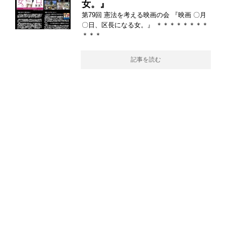
女。』
第79回 憲法を考える映画の会 『映画 〇月
〇日、区長になる女。』 ＊＊＊＊＊＊＊＊
＊＊＊
記事を読む