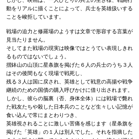
しかし、映画は、一人ひとりの兵士の生き様、戦闘行
動をリアルに描くことによって、兵士を英雄扱いする
ことを峻拒しています。
戦場の迫力と修羅場のようすは文章で形容する言葉が
見当たりません。
そしてまた戦場の現実は映像ではとうてい表現しきれ
るものではないでしょう。
摺鉢山の山頂に星条旗を掲げた６人の兵士のうち３人
はその後間もなく現場で戦死し、
残る３人は国に戻され、英雄として戦意の高揚や戦争
継続のための国債の購入呼びかけに借り出されます。
しかし、彼らの脳裏（否、身体全体）には戦場で斃れ
た戦友たちや殺した日本兵のことなど生々しい記憶が
食い込んで常にまとわりつき、
英雄視されることに激しい苦痛を感じます（星条旗を
掲げた「英雄」の１人は別人でした。それを指摘した