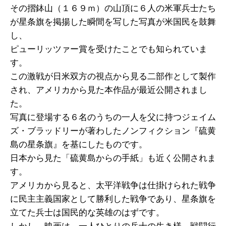
その摺鉢山（１６９ｍ）の山頂に６人の米軍兵士たち
が星条旗を掲揚した瞬間を写した写真が米国民を鼓舞
し、
ピューリッツァー賞を受けたことでも知られていま
す。
この激戦が日米双方の視点から見る二部作として製作
され、アメリカから見た本作品が最近公開されまし
た。
写真に登場する６名のうちの一人を父に持つジェイム
ズ・ブラッドリーが著わしたノンフィクション『硫黄
島の星条旗』を基にしたものです。
日本から見た「硫黄島からの手紙」も近く公開されま
す。
アメリカから見ると、太平洋戦争は仕掛けられた戦争
に民主主義国家として勝利した戦争であり、星条旗を
立てた兵士は国民的な英雄のはずです。