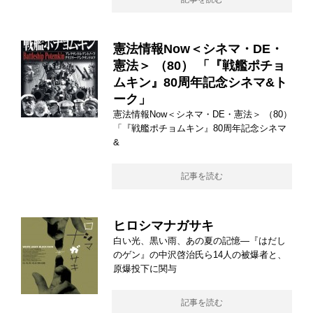
憲法情報Now＜シネマ・DE・
憲法＞ （80） 「『戦艦ポチョ
ムキン』80周年記念シネマ&ト
ーク」
憲法情報Now＜シネマ・DE・憲法＞ （80）
「『戦艦ポチョムキン』80周年記念シネマ
&
記事を読む
ヒロシマナガサキ
白い光、黒い雨、あの夏の記憶―『はだし
のゲン』の中沢啓治氏ら14人の被爆者と、
原爆投下に関与
記事を読む