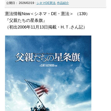
公開日：
2026/02/19
:
シネマDE憲法
,
作品紹介
憲法情報Now＜シネマ・DE・憲法＞ （139）
『父親たちの星条旗』
（初出2006年11月13日掲載・H.Ｔ.さん記）