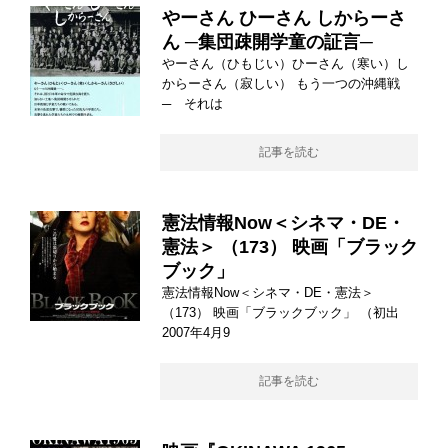
やーさん ひーさん しからーさ
ん ─集団疎開学童の証言─
やーさん（ひもじい）ひーさん（寒い）し
からーさん（寂しい） もう一つの沖縄戦
─ それは
記事を読む
憲法情報Now＜シネマ・DE・
憲法＞ （173） 映画「ブラック
ブック」
憲法情報Now＜シネマ・DE・憲法＞
（173） 映画「ブラックブック」 （初出
2007年4月9
記事を読む