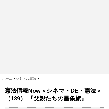
ホーム
>
シネマDE憲法
>
憲法情報Now＜シネマ・DE・憲法＞
（139） 『父親たちの星条旗』