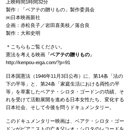
上映時間1時間32分
製作：「ベアテの贈りもの」製作委員会
㈱日本映画新社
企画：赤松良子／岩田喜美枝／落合良
製作：大和史明
＊こちらもご覧ください。
憲法を考える映画『
ベアテの贈りもの
』
http://kenpou-eiga.com/?p=91
日本国憲法（1946年11月3日公布）に、第14条「法の
下の平等」と、第24条「家庭生活における両性の平
等」を草案したベアテ・シロタ・ゴードンの功績、そ
れを受けて活動展開を進める日本女性たち、変化する
日本社会、そして今後を問うドキュメンタリー。
このドキュメンタリー映画は、ベアテ・シロタ・ゴー
ドンがピアニストの亡き父レオ・シロタのレコードを