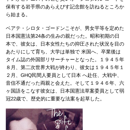
保有する岩手県のあらえびす記念館を訪ねるところか
ら始まる。
ベアテ・シロタ・ゴードンこそが、男女平等を定めた
日本国憲法第24条の生みの親だった。昭和初期の日
本で、彼女は、日本女性たちの抑圧された状況を目の
あたりにして育ち、大学は単独で 米国へ、卒業後は
タイム誌の外国部リサーチャーとなった。１９４５年
８月、第二次世界大戦が終わり、彼女は１９４５年１
２月、GHQ民間人要員として日本 へ赴任、大戦中、
音信不通だった両親と会えた。そして１９４６年、六
ヶ国語をこなす彼女は、日本国憲法草案委員として弱
冠22歳で、歴史的に重要な法案を起草した。