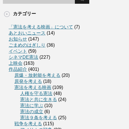
カテゴリー
「憲法を考える映画」について
(7)
あとおいニュース
(14)
お知らせ
(147)
ごまめのはぎしり
(36)
イベント
(59)
シネマDE憲法
(227)
上映会
(163)
作品紹介
(401)
原爆・放射能を考える
(20)
原発を考える
(18)
憲法を考える映画
(109)
人権を守る憲法
(48)
憲法と共に生きる
(24)
憲法に学ぶ
(10)
憲法の成立
(6)
憲法９条を考える
(25)
戦争を考える
(115)