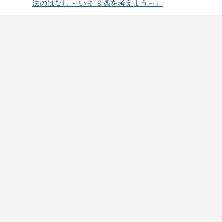
法のはなし ～いま ９条を考えよう～』