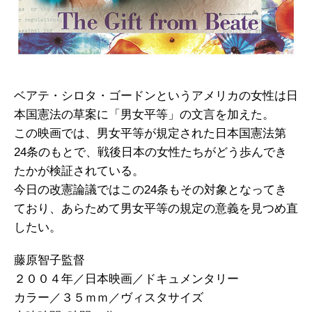
ベアテ・シロタ・ゴードンというアメリカの女性は日
本国憲法の草案に「男女平等」の文言を加えた。
この映画では、男女平等が規定された日本国憲法第
24条のもとで、戦後日本の女性たちがどう歩んでき
たかが検証されている。
今日の改憲論議ではこの24条もその対象となってき
ており、あらためて男女平等の規定の意義を見つめ直
したい。
藤原智子監督
２００４年／日本映画／ドキュメンタリー
カラー／３５ｍｍ／ヴィスタサイズ