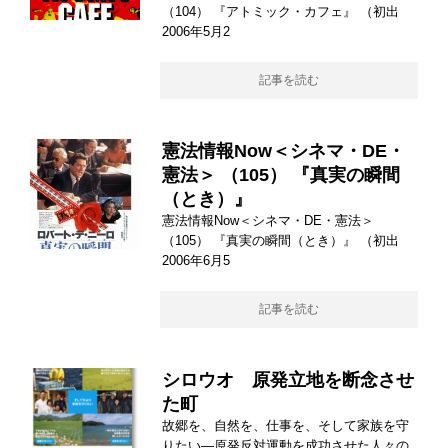
（104） 『アトミック・カフェ』 （初出
2006年5月2
記事を読む
憲法情報Now＜シネマ・DE・
憲法＞ （105） 『真実の瞬間
（とき）』
憲法情報Now＜シネマ・DE・憲法＞
（105） 『真実の瞬間（とき）』 （初出
2006年6月5
記事を読む
シロウオ 原発立地を断念させ
た町
故郷を、自然を、仕事を、そして家族を守
りたい―原発反対運動を成功させた人々の