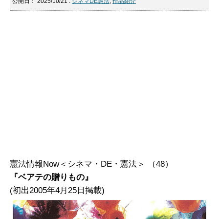
公開日：
2025/10/21
:
シネマDE憲法
,
作品紹介
憲法情報Now＜シネマ・DE・憲法＞ （48）
『ベアテの贈りもの』
(初出2005年4月25日掲載)