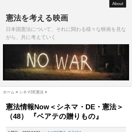
About
憲法を考える映画
日本国憲法について、それに関わる様々な映画を見な
がら、共に考えていく
ホーム
>
シネマDE憲法
>
憲法情報Now＜シネマ・DE・憲法＞
（48） 『ベアテの贈りもの』