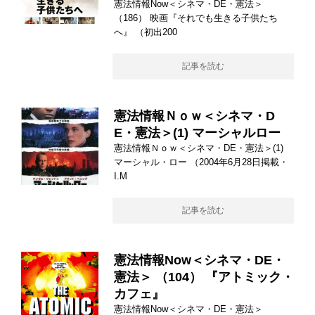
憲法情報Now＜シネマ・DE・憲法＞
（186） 映画『それでも生きる子供たち
へ』 （初出200
記事を読む
憲法情報Ｎｏｗ＜シネマ・D
E・憲法＞(1) マーシャルロー
憲法情報Ｎｏｗ＜シネマ・DE・憲法＞(1)
マーシャル・ロー （2004年6月28日掲載・
I.M
記事を読む
憲法情報Now＜シネマ・DE・
憲法＞ （104） 『アトミック・
カフェ』
憲法情報Now＜シネマ・DE・憲法＞