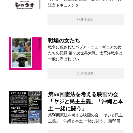
証言ドキュメンタ
記事を読む
戦場の女たち
戦争に犯されたパプア・ニューギニアの女
たちの記録 第２次世界大戦、太平洋戦争と
一般に呼ばれてい
記事を読む
第56回憲法を考える映画の会
「ヤジと民主主義」「沖縄と本
土 一緒に闘う」
第56回憲法を考える映画の会 「ヤジと民主
主義」「沖縄と本土 一緒に闘う」 第56回