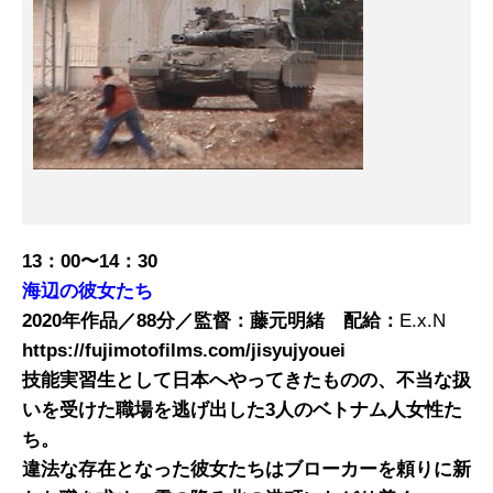
13
：
00
〜
14
：
30
海辺の彼女たち
2020
年
作品
／
88
分／監督：藤元明緒 配給：
E.x.N
https://
fujimotofilms.com
/
jisyujyouei
技能実習生として日本へやってきたものの、不当な扱
いを受けた職場を逃げ出した
3
人のベトナム人女性た
ち。
違法な存在となった彼女たちはブローカーを頼りに新