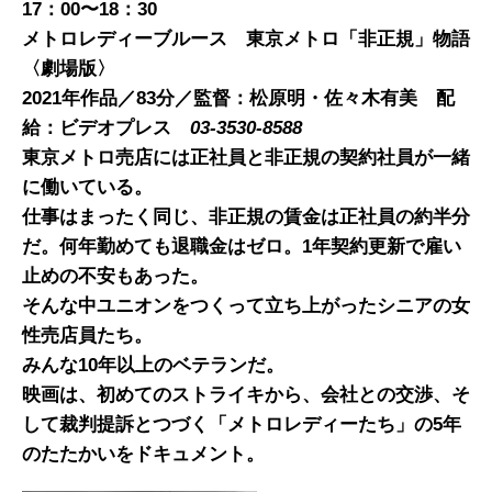
17
：
00
〜
18
：
30
メトロレディーブルース 東京
メトロ「非正規
」物語
〈
劇場版
〉
2021
年
作品
／
83
分／監督：
松原明・佐々木有美 配
給：ビデオプレス
03-3530-8588
東京メトロ売店には正社員と非正規の契約社員が一緒
に働いている。
仕事はまったく同じ
、非正規
の賃金は正社員の約半分
だ。何年勤めても退職金はゼロ
。
1
年契約更新で雇い
止めの不安もあった。
そんな中ユニオンをつくって立ち上がったシニアの女
性売店員
たち。
みんな
10
年以上のベテランだ
。
映画
は、初めてのストライキから、会社との交渉、そ
して裁判提訴とつづく「メトロレディーたち」の
5
年
のたたかいを
ドキュメント。