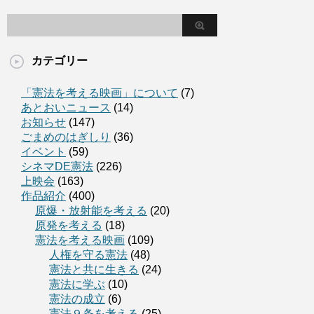
カテゴリー
「憲法を考える映画」について
(7)
あとおいニュース
(14)
お知らせ
(147)
ごまめのはぎしり
(36)
イベント
(59)
シネマDE憲法
(226)
上映会
(163)
作品紹介
(400)
原爆・放射能を考える
(20)
原発を考える
(18)
憲法を考える映画
(109)
人権を守る憲法
(48)
憲法と共に生きる
(24)
憲法に学ぶ
(10)
憲法の成立
(6)
憲法９条を考える
(25)