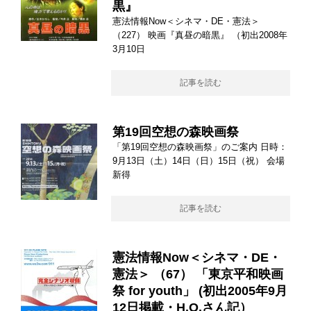
黒』
憲法情報Now＜シネマ・DE・憲法＞
（227） 映画『真昼の暗黒』 （初出2008年
3月10日
記事を読む
第19回空想の森映画祭
「第19回空想の森映画祭」のご案内 日時：
9月13日（土）14日（日）15日（祝） 会場
新得
記事を読む
憲法情報Now＜シネマ・DE・
憲法＞ （67） 「東京平和映画
祭 for youth」 (初出2005年9月
12日掲載・H.O.さん記）