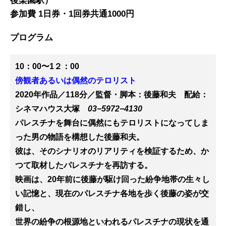
後楽園駅）
参加費
1
日券・1回券共通1000円
プログラム
10
：
00
〜
1
２
：
00
傍観者あるいは偶然のテロリスト
2020
年
作品
／
118
分／監督・脚本：後藤和夫
配給：
シネマハウス大塚
03−5972−4130
パレスチナ
を舞台に偶然にもテロリストになってしま
った男の物語を
構想した後藤和夫。
彼は、その
シナリオのリアリティを検証する
ため、か
つて取材
したパレスチナを再訪する
。
映画
は、
20
年前に後藤が駆け回った紛争地帯の生々し
い記憶と、現在のパレスチナ各地を
歩く後藤
の姿が交
錯し、
世界の紛争の根源地といわれるパレスチナの現状を通