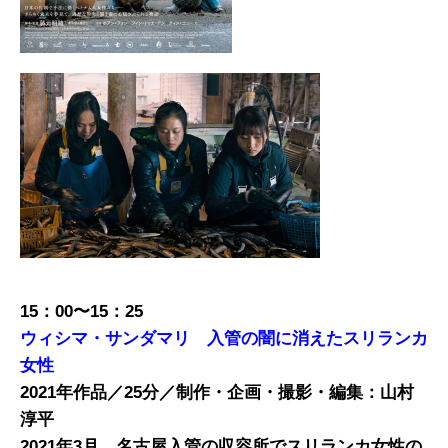
15
：
00
〜
15
：
25
ウィシマ・サンダマリ 入管の闇に消えたスリランカ
女性
2021
年作品
／
25
分／制作・企画・撮影・編集：山村
淳平
2021
年
3
月、名古屋入管の収容所でスリランカ女性の