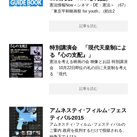
憲法情報Now＜シネマ・DE・憲法＞ （67）
「東京平和映画祭 for youth」 (初出2
記事を読む
特別講演会 「現代天皇制によ
る『心の支配』」
憲法を考える映画の会 映像とお話 特別講演
会 10月22日即位の礼の日に天皇制を考え
る 「現代
記事を読む
アムネスティ･フィルム･フェス
ティバル2015
アムネスティ･フィルム･フェスティバルの
ご案内 政府を批判するだけで投獄される、
紛争下で人びと