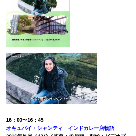
16
：
00
〜
16
：
45
オキュパイ・シャンティ インドカレー店物語