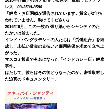
2016
年
作品
／
43
分
／監督
：
松原明 配給：ビデオプ
レス
03
-3530-8588
「解雇・お店閉鎖が通告されています。賃金が
2
年払
われていません。助けてください
」
2016
年
6
月、この一枚の 張り紙からシャンティのた
たかいは始まった。
インド・バングラデシュの人たちは「労働組合」を結
成し、未払い賃金の支払いと雇用確保を求めて立ち上
がった。
マスコミ報道で有名
になった
「インドカレー店」解雇
事件。
はたして、彼らはその後
どうなったのか。密着取材し
た迫真のドキュメンタリー。