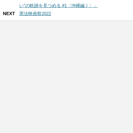
い”の軌跡を見つめる #1〈沖縄編Ⅰ〉」
NEXT
憲法映画祭2022