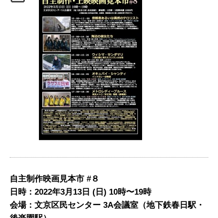
自主制作映画見本市
#
８
日時：
2022
年
3
月
13
日
(
日
) 10
時
〜19
時
会場：文京区民センター
3A
会議室
（地下鉄春日駅・